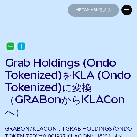
METAMASKを入手
METAMASKを入手
Grab Holdings (Ondo
Tokenized)をKLA (Ondo
Tokenized)に変換
（GRABonからKLACon
へ）
GRABON/KLACON：1 GRAB HOLDINGS (ONDO
TOKENIZED)は0.001937 KLACONに相当します