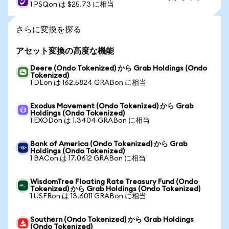
1 PSQon は $25.73 に相当
さらに変換を探る
アセット変換の高度な機能
Deere (Ondo Tokenized) から Grab Holdings (Ondo
Tokenized)
1 DEon は 162.5824 GRABon に相当
Exodus Movement (Ondo Tokenized) から Grab
Holdings (Ondo Tokenized)
1 EXODon は 1.3404 GRABon に相当
Bank of America (Ondo Tokenized) から Grab
Holdings (Ondo Tokenized)
1 BACon は 17.0612 GRABon に相当
WisdomTree Floating Rate Treasury Fund (Ondo
Tokenized) から Grab Holdings (Ondo Tokenized)
1 USFRon は 13.6011 GRABon に相当
Southern (Ondo Tokenized) から Grab Holdings
(Ondo Tokenized)