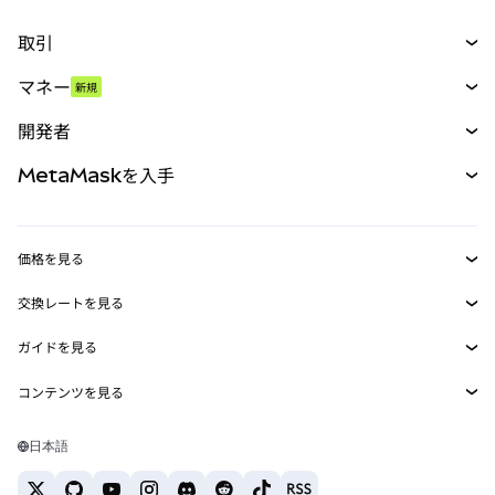
取引
スワップ
マネー
新規
予測
新規
購入
開発者
パーペチュアル
新規
カード
ドキュメントを表示
MetaMaskを入手
RWA
mUSD
新規
ダッシュボード
トランザクションシールド
収益化
Smart Accounts Kit
Agent Wallet
新規
価格を見る
埋め込みウォレット
Snaps
ビットコインの価格
交換レートを見る
MetaMask Connect
イーサリアムの価格
報酬
新規
BTC→USD
Solanaの価格
ガイドを見る
Snaps
セキュリティ
ETH→USD
BTCの購入
Shiba Inuの価格
USDT→INR
コンテンツを見る
Web3サービス
サポート
ETHの購入
Pepeの価格
ビットコインウォレット
BTC→USDT
SOLの購入
キャリア
Tetherの価格
Solanaウォレット
日本語
BTC→INR
PEPEの購入
お問い合わせ
USDCの価格
おすすめの暗号資産カード
ETH→USDT