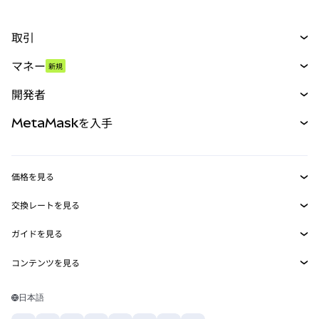
取引
スワップ
マネー
新規
予測
新規
購入
開発者
パーペチュアル
新規
カード
ドキュメントを表示
MetaMaskを入手
RWA
mUSD
新規
ダッシュボード
トランザクションシールド
収益化
Smart Accounts Kit
Agent Wallet
新規
価格を見る
埋め込みウォレット
Snaps
ビットコインの価格
交換レートを見る
MetaMask Connect
イーサリアムの価格
報酬
新規
BTC→USD
Solanaの価格
ガイドを見る
Snaps
セキュリティ
ETH→USD
BTCの購入
Shiba Inuの価格
USDT→INR
コンテンツを見る
Web3サービス
サポート
ETHの購入
Pepeの価格
ビットコインウォレット
BTC→USDT
SOLの購入
キャリア
Tetherの価格
Solanaウォレット
日本語
BTC→INR
PEPEの購入
お問い合わせ
USDCの価格
おすすめの暗号資産カード