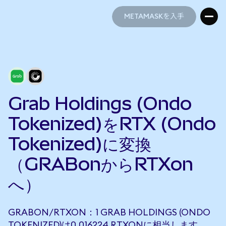
METAMASKを入手
METAMASKを入手
Grab Holdings (Ondo
Tokenized)をRTX (Ondo
Tokenized)に変換
（GRABonからRTXon
へ）
GRABON/RTXON：1 GRAB HOLDINGS (ONDO
TOKENIZED)は0.016224 RTXONに相当します