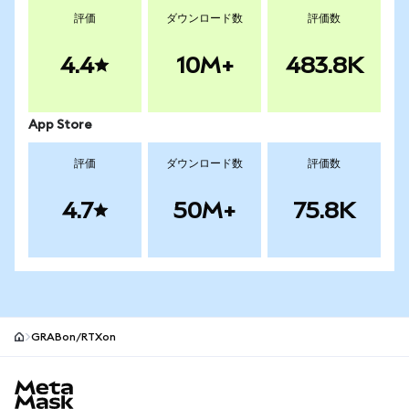
評価
ダウンロード数
評価数
4.4
10M+
483.8K
App Store
評価
ダウンロード数
評価数
4.7
50M+
75.8K
GRABon/RTXon
MetaMaskサイトフッター