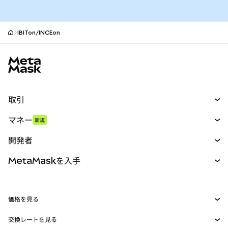
IBITon/INCEon
MetaMaskサイトフッター
取引
スワップ
マネー
新規
予測
新規
購入
開発者
パーペチュアル
新規
カード
ドキュメントを表示
MetaMaskを入手
RWA
mUSD
新規
ダッシュボード
トランザクションシールド
収益化
Smart Accounts Kit
Agent Wallet
新規
価格を見る
埋め込みウォレット
Snaps
ビットコインの価格
交換レートを見る
MetaMask Connect
イーサリアムの価格
報酬
新規