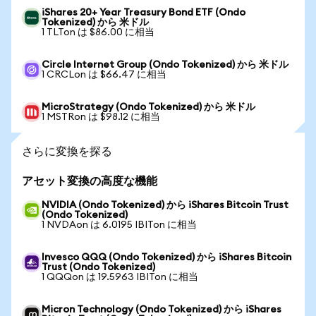
iShares 20+ Year Treasury Bond ETF (Ondo
Tokenized) から 米ドル
1 TLTon は $86.00 に相当
Circle Internet Group (Ondo Tokenized) から 米ドル
1 CRCLon は $66.47 に相当
MicroStrategy (Ondo Tokenized) から 米ドル
1 MSTRon は $98.12 に相当
さらに変換を探る
アセット変換の高度な機能
NVIDIA (Ondo Tokenized) から iShares Bitcoin Trust
(Ondo Tokenized)
1 NVDAon は 6.0195 IBITon に相当
Invesco QQQ (Ondo Tokenized) から iShares Bitcoin
Trust (Ondo Tokenized)
1 QQQon は 19.5963 IBITon に相当
Micron Technology (Ondo Tokenized) から iShares