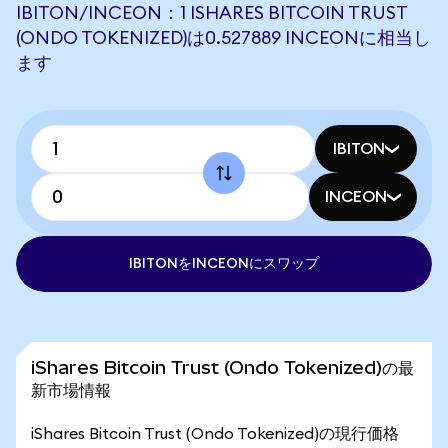
IBITON/INCEON：1 ISHARES BITCOIN TRUST
(ONDO TOKENIZED)は0.527889 INCEONに相当し
ます
IBITON
INCEON
IBITONをINCEONにスワップ
iShares Bitcoin Trust (Ondo Tokenized)の最
新市場情報
iShares Bitcoin Trust (Ondo Tokenized)の現行価格