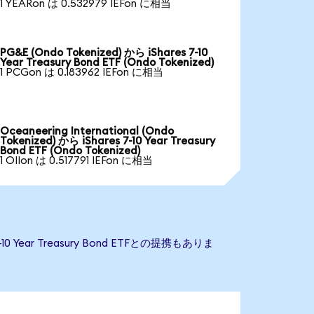
1 YEARon は 0.532979 IEFon に相当
PG&E (Ondo Tokenized) から iShares 7-10
Year Treasury Bond ETF (Ondo Tokenized)
1 PCGon は 0.183962 IEFon に相当
Oceaneering International (Ondo
Tokenized) から iShares 7-10 Year Treasury
Bond ETF (Ondo Tokenized)
1 OIIon は 0.517791 IEFon に相当
 Year Treasury Bond ETFとの提携もありま