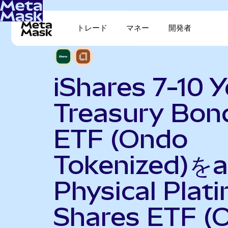
トレード
マネー
開発者
iShares 7-10 Y
Treasury Bon
ETF (Ondo
Tokenized)をa
Physical Plat
Shares ETF (