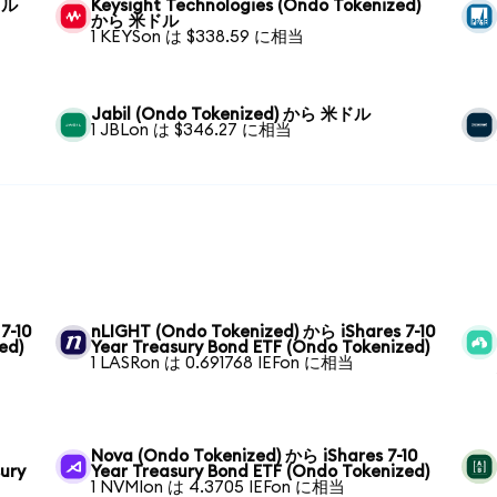
ドル
Keysight Technologies (Ondo Tokenized)
から 米ドル
1 KEYSon は $338.59 に相当
Jabil (Ondo Tokenized) から 米ドル
1 JBLon は $346.27 に相当
7-10
nLIGHT (Ondo Tokenized) から iShares 7-10
ed)
Year Treasury Bond ETF (Ondo Tokenized)
1 LASRon は 0.691768 IEFon に相当
Nova (Ondo Tokenized) から iShares 7-10
sury
Year Treasury Bond ETF (Ondo Tokenized)
1 NVMIon は 4.3705 IEFon に相当