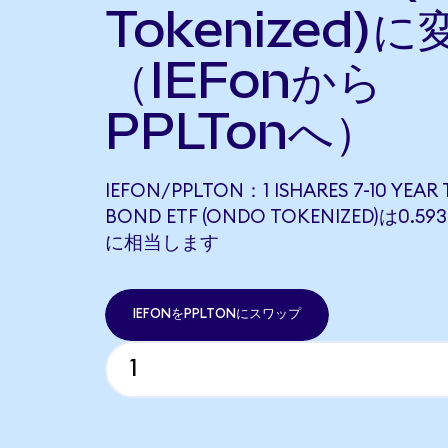
Tokenized)に
（IEFonから
PPLTonへ）
IEFON/PPLTON：1 ISHARES 7-10 YEAR
BOND ETF (ONDO TOKENIZED)は0.593
に相当します
IEFONをPPLTONにスワップ