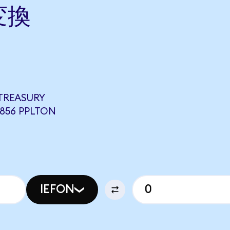
変換
 TREASURY
856 PPLTON
IEFON