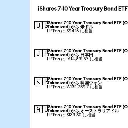
iShares 7-10 Year Treasury Bon
iShares 7-10 Year Treasury Bond ETF (
🇺🇸
Tokenized) から 米ドル
1 IEFon は $94.15 に相当
iShares 7-10 Year Treasury Bond ETF (
🇯🇵
Tokenized) から 日本円
1 IEFon は ￥14,831.57 に相当
iShares 7-10 Year Treasury Bond ETF (
🇰🇷
Tokenized) から 韓国ウォン
1 IEFon は ₩132,739.7 に相当
iShares 7-10 Year Treasury Bond ETF (
🇦🇺
Tokenized) から オーストラリアドル
1 IEFon は $133.30 に相当