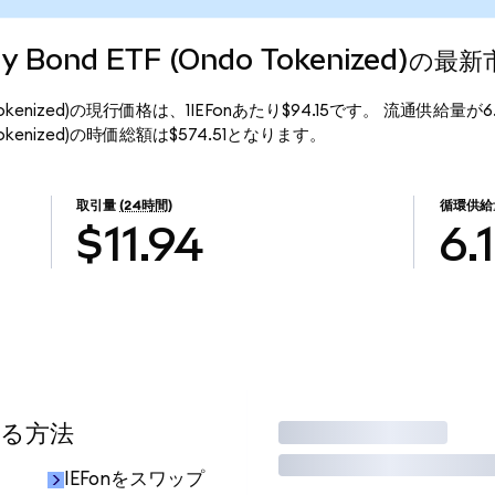
sury Bond ETF (Ondo Tokenized)の
F (Ondo Tokenized)の現行価格は、1IEFonあたり$94.15です。 流通供給量
(Ondo Tokenized)の時価総額は$574.51となります。
取引量
(24時間)
循環供給
$11.94
6.
する方法
取引
IEFonをスワップ