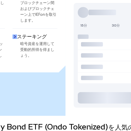
換し
ブロックチェーン間
およびブロックチェ
ーン上でIEFonを取引
します。
15分
30分
ステーキング
ッ
暗号資産を運用して
ン
受動的所得を得まし
し
ょう。
easury Bond ETF (Ondo Tokenize