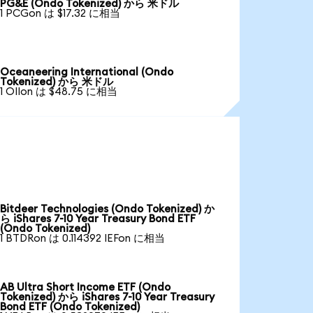
PG&E (Ondo Tokenized) から 米ドル
1 PCGon は $17.32 に相当
Oceaneering International (Ondo
Tokenized) から 米ドル
1 OIIon は $48.75 に相当
Bitdeer Technologies (Ondo Tokenized) か
ら iShares 7-10 Year Treasury Bond ETF
(Ondo Tokenized)
1 BTDRon は 0.114392 IEFon に相当
AB Ultra Short Income ETF (Ondo
Tokenized) から iShares 7-10 Year Treasury
Bond ETF (Ondo Tokenized)