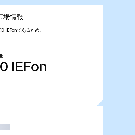
最新市場情報
が6.10 IEFonであるため、
量
10
IEFon