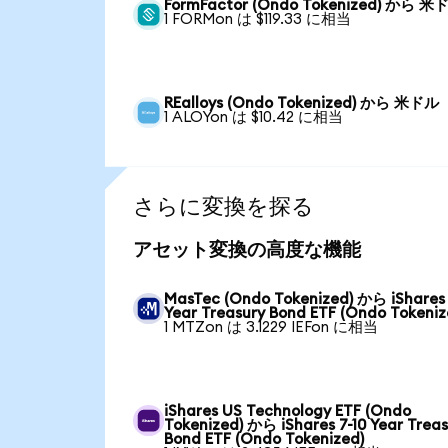
FormFactor (Ondo Tokenized) から 米
1 FORMon は $119.33 に相当
REalloys (Ondo Tokenized) から 米ドル
1 ALOYon は $10.42 に相当
さらに変換を探る
アセット変換の高度な機能
MasTec (Ondo Tokenized) から iShares 
Year Treasury Bond ETF (Ondo Tokeniz
1 MTZon は 3.1229 IEFon に相当
iShares US Technology ETF (Ondo
Tokenized) から iShares 7-10 Year Trea
Bond ETF (Ondo Tokenized)