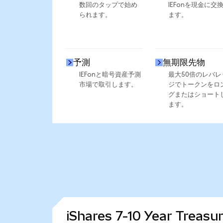
数回のタップで始め
IEFonを現金に交
られます。
ます。
予測
無期限先物
IEFonと暗号資産予測
最大50倍のレバレ
市場で取引します。
ジでトークンをロ
グまたはショート
ます。
iShares 7-10 Year Tr