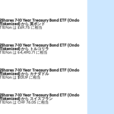
iShares 7-10 Year Treasury Bond ETF (Ondo

Tokenized) から 英ポンド
1 IEFon は £69.75 に相当
iShares 7-10 Year Treasury Bond ETF (Ondo

Tokenized) から トルコリラ
1 IEFon は ₺4,490.71 に相当
iShares 7-10 Year Treasury Bond ETF (Ondo

Tokenized) から カナダドル
1 IEFon は $131.19 に相当
iShares 7-10 Year Treasury Bond ETF (Ondo

Tokenized) から スイスフラン
1 IEFon は CHF 76.05 に相当