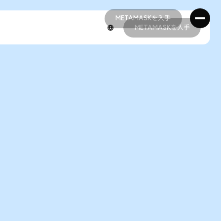
METAMASKを入手
METAMASKを入手
METAMASKを入手
METAMASKを入手