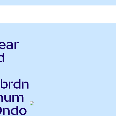
ear
d
brdn
inum
Ondo