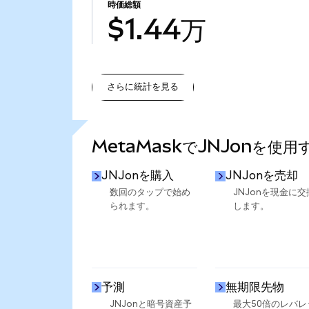
時価総額
$1.44万
さらに統計を見る
さらに統計を見る
MetaMaskでJNJonを使用
JNJonを購入
JNJonを売却
数回のタップで始め
JNJonを現金に交
られます。
します。
予測
無期限先物
JNJonと暗号資産予
最大50倍のレバレ