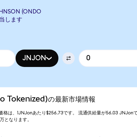
HNSON (ONDO
に相当します
JNJON
ndo Tokenized)の最新市場情報
d)の現行価格は、1JNJonあたり$256.73です。 流通供給量が56.03 JNJo
1.44万となります。