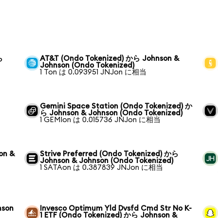
ら
AT&T (Ondo Tokenized) から Johnson &
Johnson (Ondo Tokenized)
1 Ton は 0.093951 JNJon に相当
Gemini Space Station (Ondo Tokenized) か
ら Johnson & Johnson (Ondo Tokenized)
1 GEMIon は 0.015736 JNJon に相当
on &
Strive Preferred (Ondo Tokenized) から
Johnson & Johnson (Ondo Tokenized)
1 SATAon は 0.387839 JNJon に相当
nson
Invesco Optimum Yld Dvsfd Cmd Str No K-
1 ETF (Ondo Tokenized) から Johnson &