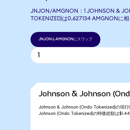
JNJON/AMGNON：1 JOHNSON & JO
TOKENIZED)は0.627134 AMGNON
JNJONをAMGNONにスワップ
Johnson & Johnson (O
Johnson & Johnson (Ondo Tokenize
Johnson (Ondo Tokenized)の時価総額は$