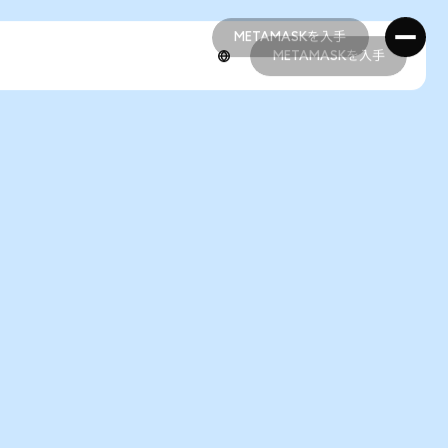
METAMASKを入手
METAMASKを入手
METAMASKを入手
METAMASKを入手