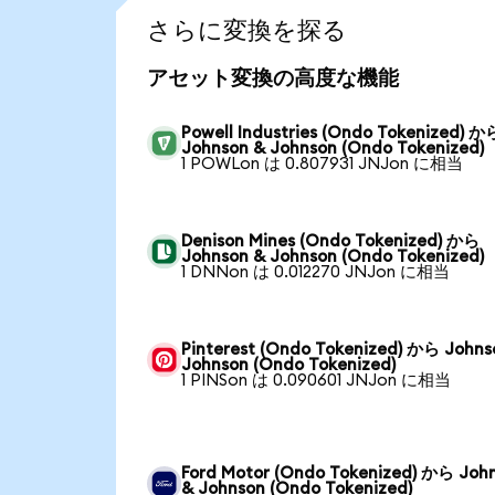
さらに変換を探る
アセット変換の高度な機能
Powell Industries (Ondo Tokenized) か
Johnson & Johnson (Ondo Tokenized)
1 POWLon は 0.807931 JNJon に相当
Denison Mines (Ondo Tokenized) から
Johnson & Johnson (Ondo Tokenized)
1 DNNon は 0.012270 JNJon に相当
Pinterest (Ondo Tokenized) から Johns
Johnson (Ondo Tokenized)
1 PINSon は 0.090601 JNJon に相当
Ford Motor (Ondo Tokenized) から Joh
& Johnson (Ondo Tokenized)