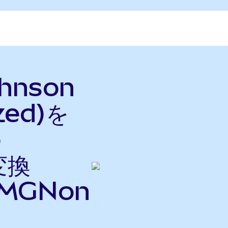
ohnson
zed)を
o
変換
MGNon