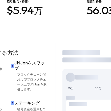
取引量
(24時間)
循環供給量
$5.94万
56.0
する方法
取引
JNJonをスワッ
プ
換
ブロックチェーン間
およびブロックチェ
ーン上でJNJonを取
15分
30分
引します。
ステーキング
ッ
暗号資産を運用して