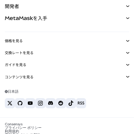
購入
開発者
パーペチュアル
新規
カード
ドキュメントを表示
MetaMaskを入手
RWA
mUSD
新規
ダッシュボード
トランザクションシールド
収益化
Smart Accounts Kit
Agent Wallet
新規
価格を見る
埋め込みウォレット
Snaps
ビットコインの価格
交換レートを見る
MetaMask Connect
イーサリアムの価格
報酬
新規
BTC→USD
Solanaの価格
ガイドを見る
Snaps
セキュリティ
ETH→USD
BTCの購入
Shiba Inuの価格
USDT→INR
コンテンツを見る
Web3サービス
サポート
ETHの購入
Pepeの価格
ビットコインウォレット
BTC→USDT
SOLの購入
キャリア
Tetherの価格
Solanaウォレット
日本語
BTC→INR
PEPEの購入
お問い合わせ
USDCの価格
おすすめの暗号資産カード
ETH→USDT
USDTの購入
Chanlinkの価格
おすすめのモバイル暗号資産ウォレット
USDT→PHP
USDCの購入
Polymarketとは？
BTC→EUR
SHIBの購入
Consensys
税制関連ニュース
プライバシー ポリシー
利用規約
BNBの購入