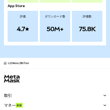
App Store
評価
ダウンロード数
評価数
4.7
50M+
75.8K
LOWon/IBITon
MetaMaskサイトフッター
取引
スワップ
マネー
新規
予測
新規