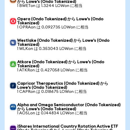
から Lowe's (Ondo Tokenized)
1 BWETon は 1.3244 LOWon に相当
Opera (Ondo Tokenized) から Lowe's (Ondo
Tokenized)
1 OPRAon は 0.092735 LOWon に相当
Westlake (Ondo Tokenized) から Lowe's (Ondo
Tokenized)
1 WLKon は 0.353043 LOWon に相当
Atkore (Ondo Tokenized) から Lowe's (Ondo
Tokenized)
1 ATKRon は 0.427058 LOWon に相当
Capricor Therapeutics (Ondo Tokenized) から
Lowe's (Ondo Tokenized)
1 CAPRon は 0.018675 LOWon に相当
Alpha and Omega Semiconductor (Ondo Tokenized)
から Lowe's (Ondo Tokenized)
1 AOSLon は 0.144834 LOWon に相当
iShares International Country Rotation Active ETF