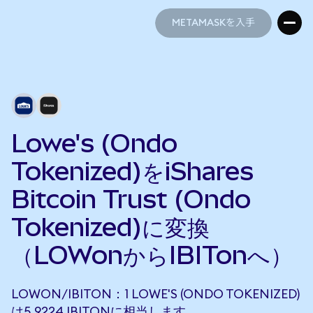
METAMASKを入手
METAMASKを入手
Lowe's (Ondo
Tokenized)をiShares
Bitcoin Trust (Ondo
Tokenized)に変換
（LOWonからIBITonへ）
LOWON/IBITON：1 LOWE'S (ONDO TOKENIZED)
は5.9224 IBITONに相当します