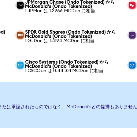
JPMorgan Chase (Ondo Tokenized) から
McDonald's (Ondo Tokenized)
1 JPMon は 1.2966 MCDon に相当
ed)
SPDR Gold Shares (Ondo Tokenized) から
McDonald's (Ondo Tokenized)
1 GLDon は 1.4194 MCDon に相当
Cisco Systems (Ondo Tokenized) から
McDonald's (Ondo Tokenized)
1 CSCOon は 0.441321 MCDon に相当
援、または承認されたものではなく、McDonald'sとの提携もあり