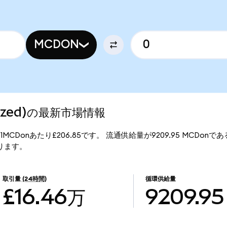
MCDON
enized)の最新市場情報
格は、1MCDonあたり£206.85です。 流通供給量が9209.95 MCDonであ
となります。
取引量
(24時間)
循環供給量
£16.46万
9209.95