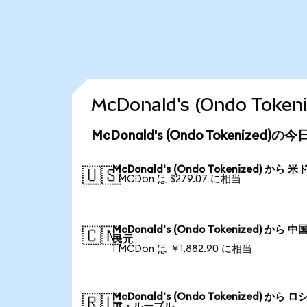
McDonald's (Ondo T
McDonald's (Ondo Tokenized
McDonald's (Ondo Tokenized) から 米
🇺🇸
1 MCDon は $279.07 に相当
McDonald's (Ondo Tokenized) から 中
🇨🇳
民元
1 MCDon は ￥1,882.90 に相当
McDonald's (Ondo Tokenized) から ロ
🇷🇺
ア・ルーブル