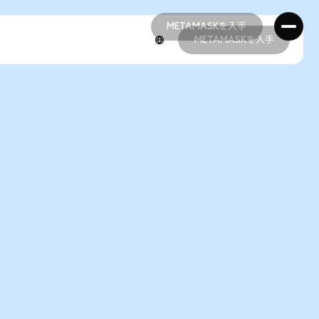
METAMASKを入手
METAMASKを入手
METAMASKを入手
METAMASKを入手