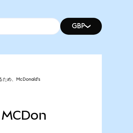
GBP
るため、McDonald's
MCDon