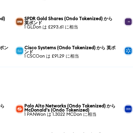
ed)
SPDR Gold Shares (Ondo Tokenized) から
英ポンド
1 GLDon は £293.61 に相当
 英ポン
Cisco Systems (Ondo Tokenized) から 英ポ
ンド
1 CSCOon は £91.29 に相当
から
Palo Alto Networks (Ondo Tokenized) から
McDonald's (Ondo Tokenized)
1 PANWon は 1.3022 MCDon に相当