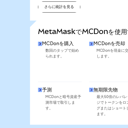
さらに統計を見る
さらに統計を見る
MetaMaskでMCDonを使
MCDonを購入
MCDonを売却
数回のタップで始め
MCDonを現金に
られます。
します。
予測
無期限先物
MCDonと暗号資産予
最大50倍のレバレ
測市場で取引しま
ジでトークンをロ
す。
グまたはショート
ます。