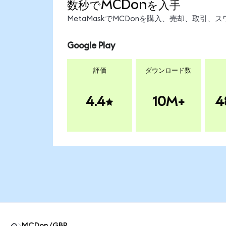
数秒でMCDonを入手
MetaMaskでMCDonを購入、売却、取引
Google Play
評価
ダウンロード数
4.4
10M+
4
MCDon/GBP