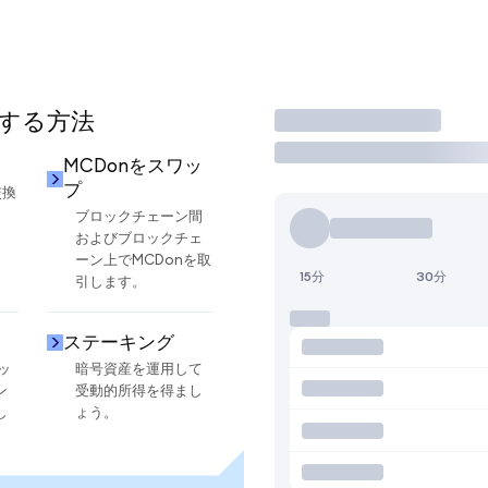
用する方法
取引
MCDonをスワッ
プ
交換
ブロックチェーン間
およびブロックチェ
ーン上でMCDonを取
15分
30分
引します。
ステーキング
ッ
暗号資産を運用して
ン
受動的所得を得まし
し
ょう。