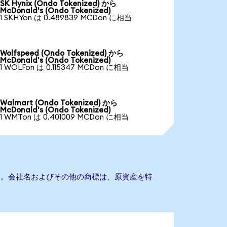
SK Hynix (Ondo Tokenized) から
McDonald's (Ondo Tokenized)
1 SKHYon は 0.489839 MCDon に相当
Wolfspeed (Ondo Tokenized) から
McDonald's (Ondo Tokenized)
1 WOLFon は 0.115347 MCDon に相当
Walmart (Ondo Tokenized) から
McDonald's (Ondo Tokenized)
1 WMTon は 0.401009 MCDon に相当
ません。会社名およびその他の商標は、原資産を特