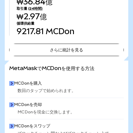
₩36.84億
取引量
(24時間)
₩2.97億
循環供給量
9217.81
MCDon
さらに統計を見る
さらに統計を見る
MetaMaskでMCDonを使用する方法
MCDonを購入
数回のタップで始められます。
MCDonを売却
MCDonを現金に交換します。
MCDonをスワップ