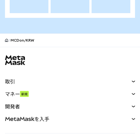
MCDon/KRW
MetaMaskサイトフッター
取引
スワップ
マネー
新規
予測
新規
購入
開発者
パーペチュアル
新規
カード
ドキュメントを表示
MetaMaskを入手
RWA
mUSD
新規
ダッシュボード
トランザクションシールド
収益化
Smart Accounts Kit
Agent Wallet
新規