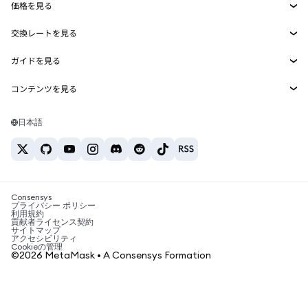
価格を見る
埋め込みウォレット
Snaps
ビットコインの価格
交換レートを見る
MetaMask Connect
イーサリアムの価格
報酬
新規
BTC→USD
Solanaの価格
ガイドを見る
Snaps
セキュリティ
ETH→USD
BTCの購入
Shiba Inuの価格
USDT→INR
コンテンツを見る
Web3サービス
サポート
ETHの購入
Pepeの価格
ビットコインウォレット
BTC→USDT
SOLの購入
キャリア
Tetherの価格
Solanaウォレット
日本語
BTC→INR
PEPEの購入
お問い合わせ
USDCの価格
おすすめの暗号資産カード
ETH→USDT
USDTの購入
Chanlinkの価格
おすすめのモバイル暗号資産ウォレット
USDT→PHP
USDCの購入
Polymarketとは？
BTC→EUR
SHIBの購入
Consensys
税制関連ニュース
プライバシー ポリシー
利用規約
BNBの購入
貢献者ライセンス契約
暗号資産の購入方法は？
サイトマップ
アクセシビリティ
ビットコインを売るには？
Cookieの管理
©2026 MetaMask • A Consensys Formation