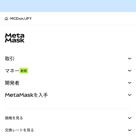
MCDon/JPY
MetaMaskサイトフッター
取引
スワップ
マネー
新規
予測
新規
購入
開発者
パーペチュアル
新規
カード
ドキュメントを表示
MetaMaskを入手
RWA
mUSD
新規
ダッシュボード
トランザクションシールド
収益化
Smart Accounts Kit
Agent Wallet
新規
価格を見る
埋め込みウォレット
Snaps
ビットコインの価格
交換レートを見る
MetaMask Connect
イーサリアムの価格
報酬
新規
BTC→USD