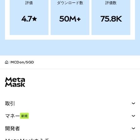
評価
ダウンロード数
評価数
4.7
50M+
75.8K
MCDon/SGD
MetaMaskサイトフッター
取引
スワップ
マネー
新規
予測
新規
購入
開発者
パーペチュアル
新規
カード
ドキュメントを表示