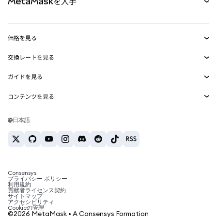
MetaMaskを入手
RWA
mUSD
新規
ダッシュボード
トランザクションシールド
収益化
Smart Accounts Kit
Agent Wallet
新規
価格を見る
埋め込みウォレット
Snaps
ビットコインの価格
交換レートを見る
MetaMask Connect
イーサリアムの価格
報酬
新規
BTC→USD
Solanaの価格
ガイドを見る
Snaps
セキュリティ
ETH→USD
BTCの購入
Shiba Inuの価格
USDT→INR
コンテンツを見る
Web3サービス
サポート
ETHの購入
Pepeの価格
ビットコインウォレット
BTC→USDT
SOLの購入
キャリア
Tetherの価格
Solanaウォレット
日本語
BTC→INR
PEPEの購入
お問い合わせ
USDCの価格
おすすめの暗号資産カード
ETH→USDT
USDTの購入
Chanlinkの価格
おすすめのモバイル暗号資産ウォレット
USDT→PHP
USDCの購入
Polymarketとは？
BTC→EUR
SHIBの購入
Consensys
税制関連ニュース
プライバシー ポリシー
利用規約
BNBの購入
貢献者ライセンス契約
暗号資産の購入方法は？
サイトマップ
アクセシビリティ
ビットコインを売るには？
Cookieの管理
©2026 MetaMask • A Consensys Formation