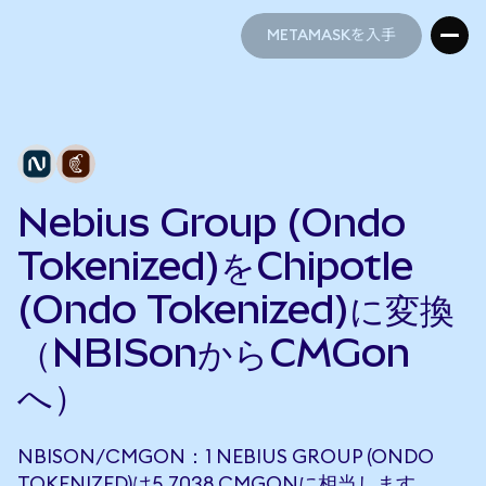
METAMASKを入手
METAMASKを入手
Nebius Group (Ondo
Tokenized)をChipotle
(Ondo Tokenized)に変換
（NBISonからCMGon
へ）
NBISON/CMGON：1 NEBIUS GROUP (ONDO
TOKENIZED)は5.7038 CMGONに相当します