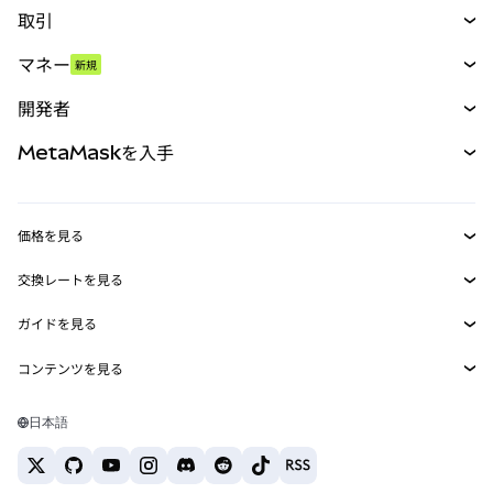
取引
スワップ
マネー
新規
予測
新規
購入
開発者
パーペチュアル
新規
カード
ドキュメントを表示
MetaMaskを入手
RWA
mUSD
新規
ダッシュボード
トランザクションシールド
収益化
Smart Accounts Kit
Agent Wallet
新規
価格を見る
埋め込みウォレット
Snaps
ビットコインの価格
交換レートを見る
MetaMask Connect
イーサリアムの価格
報酬
新規
BTC→USD
Solanaの価格
ガイドを見る
Snaps
セキュリティ
ETH→USD
BTCの購入
Shiba Inuの価格
USDT→INR
コンテンツを見る
Web3サービス
サポート
ETHの購入
Pepeの価格
ビットコインウォレット
BTC→USDT
SOLの購入
キャリア
Tetherの価格
Solanaウォレット
日本語
BTC→INR
PEPEの購入
お問い合わせ
USDCの価格
おすすめの暗号資産カード
ETH→USDT
USDTの購入
Chanlinkの価格
おすすめのモバイル暗号資産ウォレット