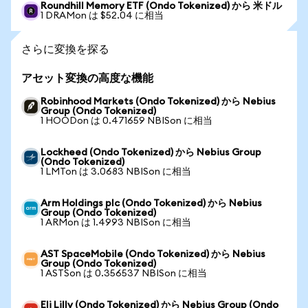
Roundhill Memory ETF (Ondo Tokenized) から 米ドル
1 DRAMon は $52.04 に相当
さらに変換を探る
アセット変換の高度な機能
Robinhood Markets (Ondo Tokenized) から Nebius
Group (Ondo Tokenized)
1 HOODon は 0.471659 NBISon に相当
Lockheed (Ondo Tokenized) から Nebius Group
(Ondo Tokenized)
1 LMTon は 3.0683 NBISon に相当
Arm Holdings plc (Ondo Tokenized) から Nebius
Group (Ondo Tokenized)
1 ARMon は 1.4993 NBISon に相当
AST SpaceMobile (Ondo Tokenized) から Nebius
Group (Ondo Tokenized)
1 ASTSon は 0.356537 NBISon に相当
Eli Lilly (Ondo Tokenized) から Nebius Group (Ondo