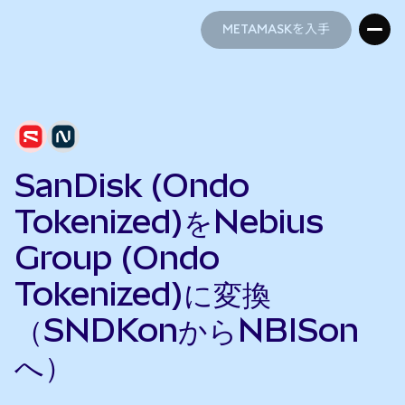
METAMASKを入手
METAMASKを入手
SanDisk (Ondo
Tokenized)をNebius
Group (Ondo
Tokenized)に変換
（SNDKonからNBISon
へ）