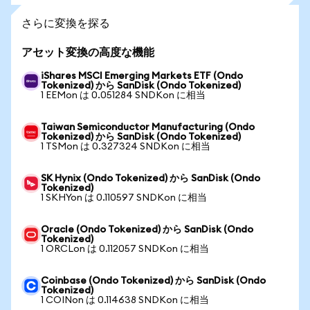
さらに変換を探る
アセット変換の高度な機能
iShares MSCI Emerging Markets ETF (Ondo
Tokenized) から SanDisk (Ondo Tokenized)
1 EEMon は 0.051284 SNDKon に相当
Taiwan Semiconductor Manufacturing (Ondo
Tokenized) から SanDisk (Ondo Tokenized)
1 TSMon は 0.327324 SNDKon に相当
SK Hynix (Ondo Tokenized) から SanDisk (Ondo
Tokenized)
1 SKHYon は 0.110597 SNDKon に相当
Oracle (Ondo Tokenized) から SanDisk (Ondo
Tokenized)
1 ORCLon は 0.112057 SNDKon に相当
Coinbase (Ondo Tokenized) から SanDisk (Ondo
Tokenized)
1 COINon は 0.114638 SNDKon に相当