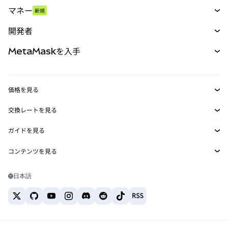
スワップ
マネー
新規
予測
新規
購入
開発者
パーペチュアル
新規
カード
ドキュメントを表示
MetaMaskを入手
RWA
mUSD
新規
ダッシュボード
トランザクションシールド
収益化
Smart Accounts Kit
Agent Wallet
新規
価格を見る
埋め込みウォレット
Snaps
ビットコインの価格
交換レートを見る
MetaMask Connect
イーサリアムの価格
報酬
新規
BTC→USD
Solanaの価格
ガイドを見る
Snaps
セキュリティ
ETH→USD
BTCの購入
Shiba Inuの価格
USDT→INR
コンテンツを見る
Web3サービス
サポート
ETHの購入
Pepeの価格
ビットコインウォレット
BTC→USDT
SOLの購入
キャリア
Tetherの価格
Solanaウォレット
日本語
BTC→INR
PEPEの購入
お問い合わせ
USDCの価格
おすすめの暗号資産カード
ETH→USDT
USDTの購入
Chanlinkの価格
おすすめのモバイル暗号資産ウォレット
USDT→PHP
USDCの購入
Polymarketとは？
BTC→EUR