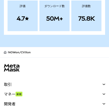
評価
ダウンロード数
評価数
4.7
50M+
75.8K
NOWon/CVXon
MetaMaskサイトフッター
取引
スワップ
マネー
新規
予測
新規
購入
開発者
パーペチュアル
新規
カード
ドキュメントを表示