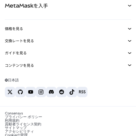
MetaMaskを入手
RWA
mUSD
新規
ダッシュボード
トランザクションシールド
収益化
Smart Accounts Kit
Agent Wallet
新規
価格を見る
埋め込みウォレット
Snaps
ビットコインの価格
交換レートを見る
MetaMask Connect
イーサリアムの価格
報酬
新規
BTC→USD
Solanaの価格
ガイドを見る
Snaps
セキュリティ
ETH→USD
BTCの購入
Shiba Inuの価格
USDT→INR
コンテンツを見る
Web3サービス
サポート
ETHの購入
Pepeの価格
ビットコインウォレット
BTC→USDT
SOLの購入
キャリア
Tetherの価格
Solanaウォレット
日本語
BTC→INR
PEPEの購入
お問い合わせ
USDCの価格
おすすめの暗号資産カード
ETH→USDT
USDTの購入
Chanlinkの価格
おすすめのモバイル暗号資産ウォレット
USDT→PHP
USDCの購入
Polymarketとは？
BTC→EUR
SHIBの購入
Consensys
税制関連ニュース
プライバシー ポリシー
利用規約
BNBの購入
貢献者ライセンス契約
暗号資産の購入方法は？
サイトマップ
アクセシビリティ
ビットコインを売るには？
Cookieの管理