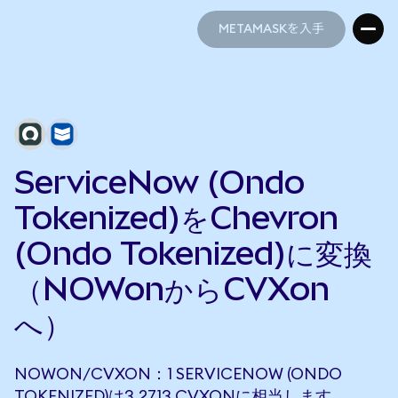
METAMASKを入手
METAMASKを入手
ServiceNow (Ondo
Tokenized)をChevron
(Ondo Tokenized)に変換
（NOWonからCVXon
へ）
NOWON/CVXON：1 SERVICENOW (ONDO
TOKENIZED)は3.2713 CVXONに相当します