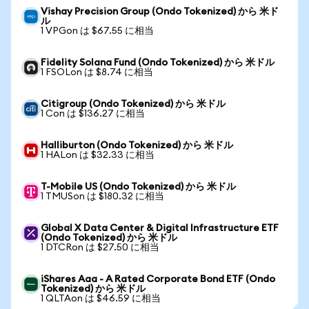
Vishay Precision Group (Ondo Tokenized) から 米ド
ル
1 VPGon は $67.55 に相当
Fidelity Solana Fund (Ondo Tokenized) から 米ドル
1 FSOLon は $8.74 に相当
Citigroup (Ondo Tokenized) から 米ドル
1 Con は $136.27 に相当
Halliburton (Ondo Tokenized) から 米ドル
1 HALon は $32.33 に相当
T-Mobile US (Ondo Tokenized) から 米ドル
1 TMUSon は $180.32 に相当
Global X Data Center & Digital Infrastructure ETF
(Ondo Tokenized) から 米ドル
1 DTCRon は $27.50 に相当
iShares Aaa - A Rated Corporate Bond ETF (Ondo
Tokenized) から 米ドル
1 QLTAon は $46.59 に相当