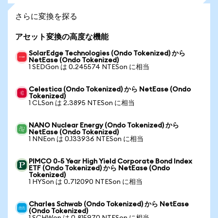
さらに変換を探る
アセット変換の高度な機能
SolarEdge Technologies (Ondo Tokenized) から
NetEase (Ondo Tokenized)
1 SEDGon は 0.245574 NTESon に相当
Celestica (Ondo Tokenized) から NetEase (Ondo
Tokenized)
1 CLSon は 2.3895 NTESon に相当
NANO Nuclear Energy (Ondo Tokenized) から
NetEase (Ondo Tokenized)
1 NNEon は 0.133936 NTESon に相当
PIMCO 0-5 Year High Yield Corporate Bond Index
ETF (Ondo Tokenized) から NetEase (Ondo
Tokenized)
1 HYSon は 0.712090 NTESon に相当
Charles Schwab (Ondo Tokenized) から NetEase
(Ondo Tokenized)