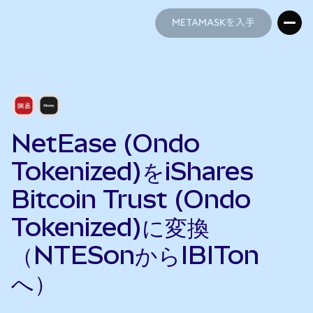
METAMASKを入手
METAMASKを入手
NetEase (Ondo
Tokenized)をiShares
Bitcoin Trust (Ondo
Tokenized)に変換
（NTESonからIBITon
へ）