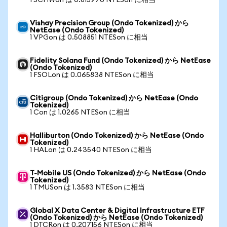
1 SCHWon は 0.815970 NTESon に相当
Vishay Precision Group (Ondo Tokenized) から
NetEase (Ondo Tokenized)
1 VPGon は 0.508851 NTESon に相当
Fidelity Solana Fund (Ondo Tokenized) から NetEase
(Ondo Tokenized)
1 FSOLon は 0.065838 NTESon に相当
Citigroup (Ondo Tokenized) から NetEase (Ondo
Tokenized)
1 Con は 1.0265 NTESon に相当
Halliburton (Ondo Tokenized) から NetEase (Ondo
Tokenized)
1 HALon は 0.243540 NTESon に相当
T-Mobile US (Ondo Tokenized) から NetEase (Ondo
Tokenized)
1 TMUSon は 1.3583 NTESon に相当
Global X Data Center & Digital Infrastructure ETF
(Ondo Tokenized) から NetEase (Ondo Tokenized)
1 DTCRon は 0.207156 NTESon に相当