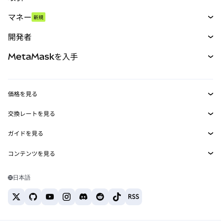
スワップ
マネー
新規
予測
新規
購入
開発者
パーペチュアル
新規
カード
ドキュメントを表示
MetaMaskを入手
RWA
mUSD
新規
ダッシュボード
トランザクションシールド
収益化
Smart Accounts Kit
Agent Wallet
新規
価格を見る
埋め込みウォレット
Snaps
ビットコインの価格
交換レートを見る
MetaMask Connect
イーサリアムの価格
報酬
新規
BTC→USD
Solanaの価格
ガイドを見る
Snaps
セキュリティ
ETH→USD
BTCの購入
Shiba Inuの価格
USDT→INR
コンテンツを見る
Web3サービス
サポート
ETHの購入
Pepeの価格
ビットコインウォレット
BTC→USDT
SOLの購入
キャリア
Tetherの価格
Solanaウォレット
日本語
BTC→INR
PEPEの購入
お問い合わせ
USDCの価格
おすすめの暗号資産カード
ETH→USDT
USDTの購入
Chanlinkの価格
おすすめのモバイル暗号資産ウォレット
USDT→PHP
USDCの購入