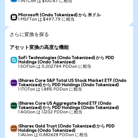
1 INTCon は $100.67 に相当
Microsoft (Ondo Tokenized) から 米ドル
1 MSFTon は $497.79 に相当
さらに変換を探る
アセット変換の高度な機能
SoFi Technologies (Ondo Tokenized) から PDD
Holdings (Ondo Tokenized)
1 SOFIon は 0.202784 PDDon に相当
iShares Core S&P Total US Stock Market ETF (Ondo
Tokenized) から PDD Holdings (Ondo Tokenized)
1 ITOTon は 1.8815 PDDon に相当
iShares Core US Aggregate Bond ETF (Ondo
Tokenized) から PDD Holdings (Ondo Tokenized)
1 AGGon は 1.1232 PDDon に相当
iShares Gold Trust (Ondo Tokenized) から PDD
Holdings (Ondo Tokenized)
1 IAUon は 0.882628 PDDon に相当