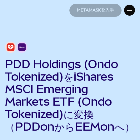
METAMASKを入手
METAMASKを入手
PDD Holdings (Ondo
Tokenized)をiShares
MSCI Emerging
Markets ETF (Ondo
Tokenized)に変換
（PDDonからEEMonへ）