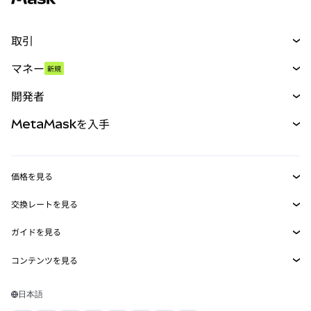
取引
スワップ
マネー
新規
予測
新規
購入
開発者
パーペチュアル
新規
カード
ドキュメントを表示
MetaMaskを入手
RWA
mUSD
新規
ダッシュボード
トランザクションシールド
収益化
Smart Accounts Kit
Agent Wallet
新規
価格を見る
埋め込みウォレット
Snaps
ビットコインの価格
交換レートを見る
MetaMask Connect
イーサリアムの価格
報酬
新規
BTC→USD
Solanaの価格
ガイドを見る
Snaps
セキュリティ
ETH→USD
BTCの購入
Shiba Inuの価格
USDT→INR
コンテンツを見る
Web3サービス
サポート
ETHの購入
Pepeの価格
ビットコインウォレット
BTC→USDT
SOLの購入
キャリア
Tetherの価格
Solanaウォレット
日本語
BTC→INR
PEPEの購入