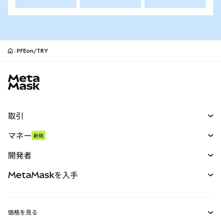
PFEon/TRY
MetaMaskサイトフッター
取引
スワップ
マネー
新規
予測
新規
購入
開発者
パーペチュアル
新規
カード
ドキュメントを表示
MetaMaskを入手
RWA
mUSD
新規
ダッシュボード
トランザクションシールド
収益化
Smart Accounts Kit
Agent Wallet
新規
価格を見る
埋め込みウォレット
Snaps