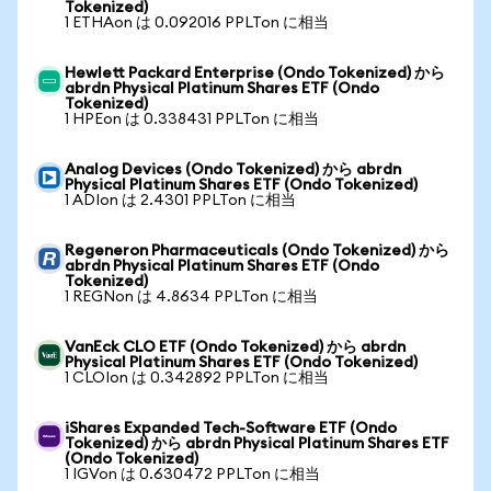
Tokenized)
1 ETHAon は 0.092016 PPLTon に相当
Hewlett Packard Enterprise (Ondo Tokenized) から
abrdn Physical Platinum Shares ETF (Ondo
Tokenized)
1 HPEon は 0.338431 PPLTon に相当
Analog Devices (Ondo Tokenized) から abrdn
Physical Platinum Shares ETF (Ondo Tokenized)
1 ADIon は 2.4301 PPLTon に相当
Regeneron Pharmaceuticals (Ondo Tokenized) から
abrdn Physical Platinum Shares ETF (Ondo
Tokenized)
1 REGNon は 4.8634 PPLTon に相当
VanEck CLO ETF (Ondo Tokenized) から abrdn
Physical Platinum Shares ETF (Ondo Tokenized)
1 CLOIon は 0.342892 PPLTon に相当
iShares Expanded Tech-Software ETF (Ondo
Tokenized) から abrdn Physical Platinum Shares ETF
(Ondo Tokenized)
1 IGVon は 0.630472 PPLTon に相当