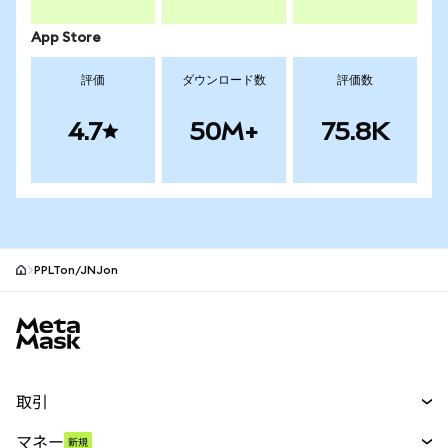
App Store
評価
ダウンロード数
評価数
4.7
50M+
75.8K
PPLTon/JNJon
MetaMaskサイトフッター
取引
スワップ
マネー
新規