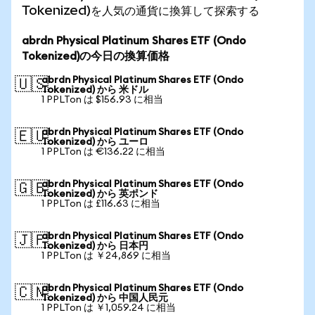
Tokenized)を人気の通貨に換算して探索する
abrdn Physical Platinum Shares ETF (Ondo
Tokenized)の今日の換算価格
abrdn Physical Platinum Shares ETF (Ondo
🇺🇸
Tokenized) から 米ドル
1 PPLTon は $156.93 に相当
abrdn Physical Platinum Shares ETF (Ondo
🇪🇺
Tokenized) から ユーロ
1 PPLTon は €136.22 に相当
abrdn Physical Platinum Shares ETF (Ondo
🇬🇧
Tokenized) から 英ポンド
1 PPLTon は £116.63 に相当
abrdn Physical Platinum Shares ETF (Ondo
🇯🇵
Tokenized) から 日本円
1 PPLTon は ￥24,869 に相当
abrdn Physical Platinum Shares ETF (Ondo
🇨🇳
Tokenized) から 中国人民元
1 PPLTon は ￥1,059.24 に相当