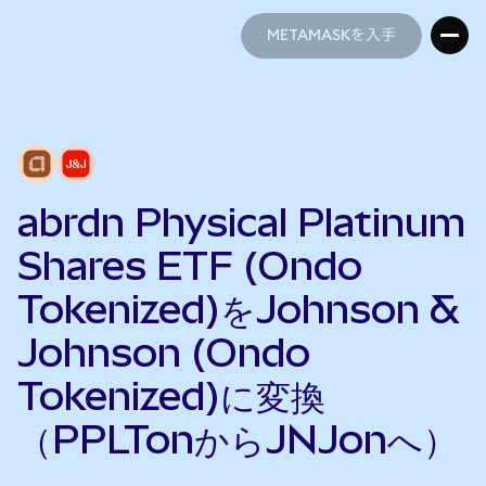
METAMASKを入手
METAMASKを入手
abrdn Physical Platinum
Shares ETF (Ondo
Tokenized)をJohnson &
Johnson (Ondo
Tokenized)に変換
（PPLTonからJNJonへ）