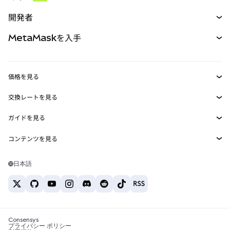
予測
新規
購入
開発者
パーペチュアル
新規
カード
ドキュメントを表示
MetaMaskを入手
RWA
mUSD
新規
ダッシュボード
トランザクションシールド
収益化
Smart Accounts Kit
Agent Wallet
新規
価格を見る
埋め込みウォレット
Snaps
ビットコインの価格
交換レートを見る
MetaMask Connect
イーサリアムの価格
報酬
新規
BTC→USD
Solanaの価格
ガイドを見る
Snaps
セキュリティ
ETH→USD
BTCの購入
Shiba Inuの価格
USDT→INR
コンテンツを見る
Web3サービス
サポート
ETHの購入
Pepeの価格
ビットコインウォレット
BTC→USDT
SOLの購入
キャリア
Tetherの価格
Solanaウォレット
日本語
BTC→INR
PEPEの購入
お問い合わせ
USDCの価格
おすすめの暗号資産カード
ETH→USDT
USDTの購入
Chanlinkの価格
おすすめのモバイル暗号資産ウォレット
USDT→PHP
USDCの購入
Polymarketとは？
BTC→EUR
SHIBの購入
Consensys
税制関連ニュース
プライバシー ポリシー