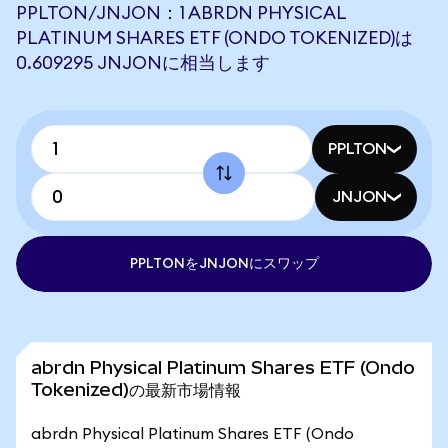
PPLTON/JNJON：1 ABRDN PHYSICAL
PLATINUM SHARES ETF (ONDO TOKENIZED)は
0.609295 JNJONに相当します
PPLTON
JNJON
PPLTONをJNJONにスワップ
abrdn Physical Platinum Shares ETF (Ondo
Tokenized)の最新市場情報
abrdn Physical Platinum Shares ETF (Ondo