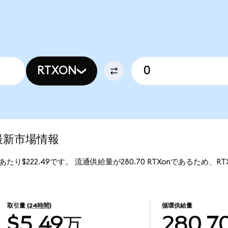
RTXON
)の最新市場情報
onあたり$222.49です。 流通供給量が280.70 RTXonであるため、RTX (
取引量
(24時間)
循環供給量
$5.49万
280.7