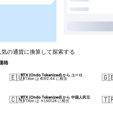
d)を人気の通貨に換算して探索する
算価格
RTX (Ondo Tokenized) から ユーロ
🇪🇺
🇬
1 RTXon は €192.44 に相当
RTX (Ondo Tokenized) から 中国人民元
🇨🇳
🇹
1 RTXon は ￥1,501.28 に相当