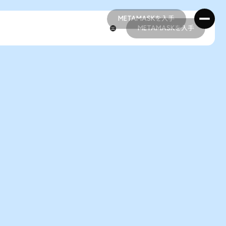
METAMASKを入手
METAMASKを入手
METAMASKを入手
METAMASKを入手