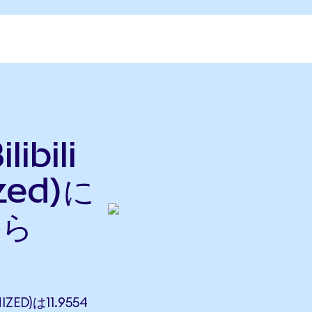
ibili
zed)に
から
ZED)は11.9554