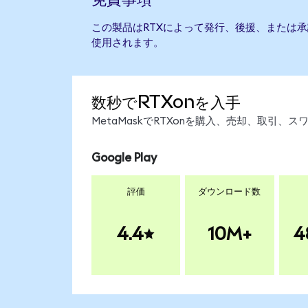
この製品はRTXによって発行、後援、または
使用されます。
数秒でRTXonを入手
MetaMaskでRTXonを購入、売却、取引
Google Play
評価
ダウンロード数
4.4
10M+
4