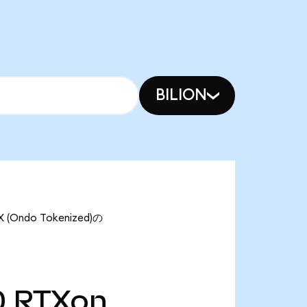
BILION
Ondo Tokenized)の
0
RTXon