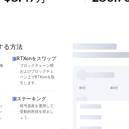
用する方法
取引
RTXonをスワップ
換
ブロックチェーン間
およびブロックチェ
ーン上でRTXonを取
引します。
15分
30分
ステーキング
ッ
暗号資産を運用して
ン
受動的所得を得まし
し
ょう。