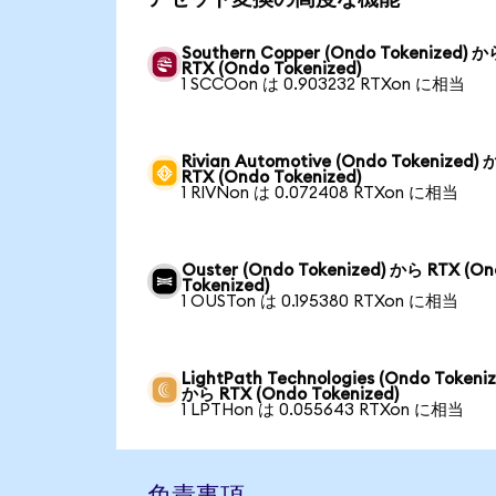
Southern Copper (Ondo Tokenized) か
RTX (Ondo Tokenized)
1 SCCOon は 0.903232 RTXon に相当
Rivian Automotive (Ondo Tokenized)
RTX (Ondo Tokenized)
1 RIVNon は 0.072408 RTXon に相当
Ouster (Ondo Tokenized) から RTX (O
Tokenized)
1 OUSTon は 0.195380 RTXon に相当
LightPath Technologies (Ondo Tokeniz
から RTX (Ondo Tokenized)
1 LPTHon は 0.055643 RTXon に相当
免責事項