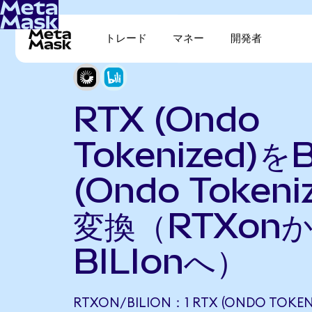
トレード
マネー
開発者
RTX (Ondo
Tokenized)をBil
(Ondo Tokeni
変換（RTXon
BILIonへ）
RTXON/BILION：1 RTX (ONDO TOKENI