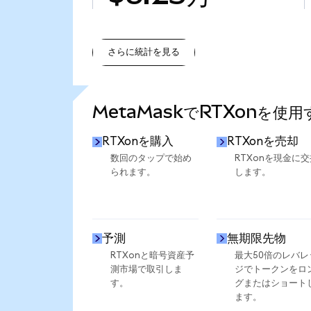
さらに統計を見る
さらに統計を見る
MetaMaskでRTXonを使
RTXonを購入
RTXonを売却
数回のタップで始め
RTXonを現金に交
られます。
します。
予測
無期限先物
RTXonと暗号資産予
最大50倍のレバレ
測市場で取引しま
ジでトークンをロ
す。
グまたはショート
ます。