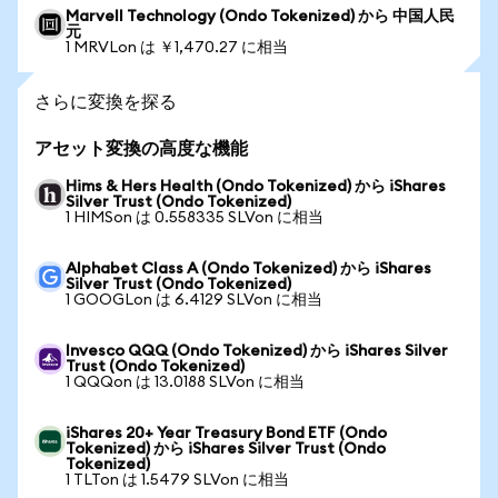
Marvell Technology (Ondo Tokenized) から 中国人民
元
1 MRVLon は ￥1,470.27 に相当
さらに変換を探る
アセット変換の高度な機能
Hims & Hers Health (Ondo Tokenized) から iShares
Silver Trust (Ondo Tokenized)
1 HIMSon は 0.558335 SLVon に相当
Alphabet Class A (Ondo Tokenized) から iShares
Silver Trust (Ondo Tokenized)
1 GOOGLon は 6.4129 SLVon に相当
Invesco QQQ (Ondo Tokenized) から iShares Silver
Trust (Ondo Tokenized)
1 QQQon は 13.0188 SLVon に相当
iShares 20+ Year Treasury Bond ETF (Ondo
Tokenized) から iShares Silver Trust (Ondo
Tokenized)
1 TLTon は 1.5479 SLVon に相当