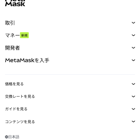
取引
スワップ
マネー
新規
予測
新規
購入
開発者
パーペチュアル
新規
カード
ドキュメントを表示
MetaMaskを入手
RWA
mUSD
新規
ダッシュボード
トランザクションシールド
収益化
Smart Accounts Kit
Agent Wallet
新規
価格を見る
埋め込みウォレット
Snaps
ビットコインの価格
交換レートを見る
MetaMask Connect
イーサリアムの価格
報酬
新規
BTC→USD
Solanaの価格
ガイドを見る
Snaps
セキュリティ
ETH→USD
BTCの購入
Shiba Inuの価格
USDT→INR
コンテンツを見る
Web3サービス
サポート
ETHの購入
Pepeの価格
ビットコインウォレット
BTC→USDT
SOLの購入
キャリア
Tetherの価格
Solanaウォレット
日本語
BTC→INR