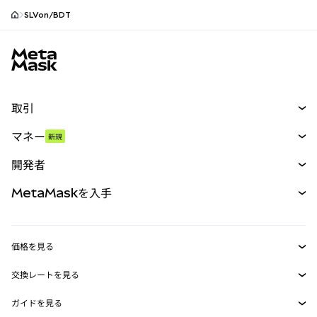
SLVon/BDT
MetaMaskサイトフッター
取引
スワップ
マネー
新規
予測
新規
購入
開発者
パーペチュアル
新規
カード
ドキュメントを表示
MetaMaskを入手
RWA
mUSD
新規
ダッシュボード
トランザクションシールド
収益化
Smart Accounts Kit
Agent Wallet
新規
価格を見る
埋め込みウォレット
Snaps
ビットコインの価格
交換レートを見る
MetaMask Connect
イーサリアムの価格
報酬
新規
BTC→USD
Solanaの価格
ガイドを見る
Snaps
セキュリティ
ETH→USD
BTCの購入