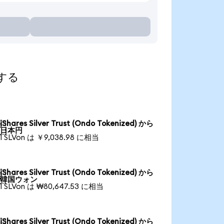
索する
iShares Silver Trust (Ondo Tokenized) から

日本円
1 SLVon は ￥9,038.98 に相当
iShares Silver Trust (Ondo Tokenized) から

韓国ウォン
1 SLVon は ₩80,647.53 に相当
iShares Silver Trust (Ondo Tokenized) から