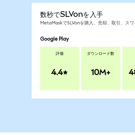
数秒でSLVonを入手
MetaMaskでSLVonを購入、売却、取引
Google Play
評価
ダウンロード数
4.4
10M+
4