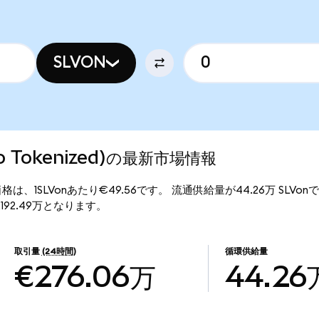
SLVON
Ondo Tokenized)の最新市場情報
zed)の現行価格は、1SLVonあたり€49.56です。 流通供給量が44.26万 SLVo
額は€2192.49万となります。
取引量
(24時間)
循環供給量
€276.06万
44.26