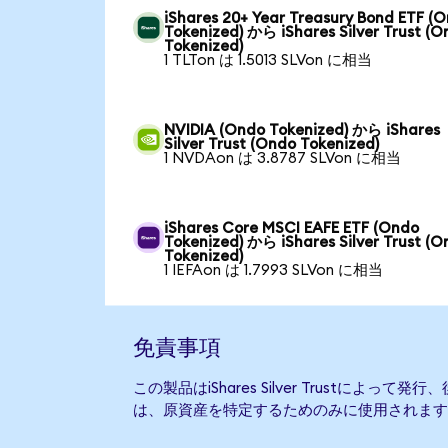
iShares 20+ Year Treasury Bond ETF (
Tokenized) から iShares Silver Trust (
Tokenized)
1 TLTon は 1.5013 SLVon に相当
NVIDIA (Ondo Tokenized) から iShares
Silver Trust (Ondo Tokenized)
1 NVDAon は 3.8787 SLVon に相当
iShares Core MSCI EAFE ETF (Ondo
Tokenized) から iShares Silver Trust (
Tokenized)
1 IEFAon は 1.7993 SLVon に相当
免責事項
この製品はiShares Silver Trustによ
は、原資産を特定するためのみに使用されます