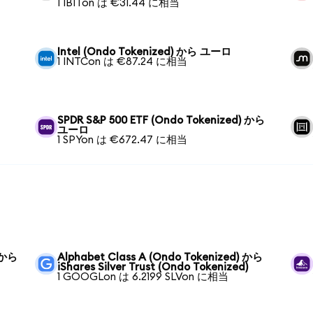
1 IBITon は €31.44 に相当
Intel (Ondo Tokenized) から ユーロ
1 INTCon は €87.24 に相当
SPDR S&P 500 ETF (Ondo Tokenized) から
ユーロ
1 SPYon は €672.47 に相当
) から
Alphabet Class A (Ondo Tokenized) から
iShares Silver Trust (Ondo Tokenized)
1 GOOGLon は 6.2199 SLVon に相当