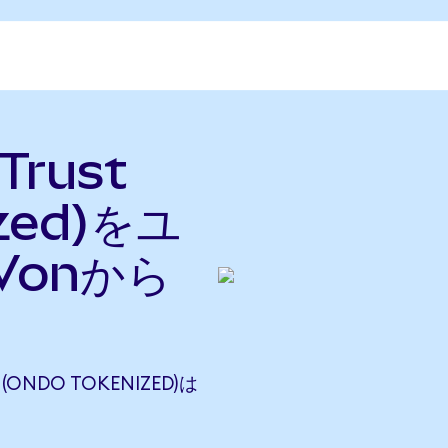
 Trust
ized)をユ
Vonから
T (ONDO TOKENIZED)は