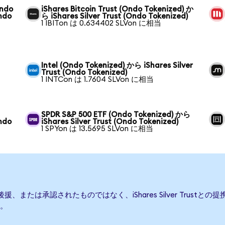
Ondo
iShares Bitcoin Trust (Ondo Tokenized) か
Ondo
ら iShares Silver Trust (Ondo Tokenized)
1 IBITon は 0.634402 SLVon に相当
Intel (Ondo Tokenized) から iShares Silver
Trust (Ondo Tokenized)
1 INTCon は 1.7604 SLVon に相当
SPDR S&P 500 ETF (Ondo Tokenized) から
Ondo
iShares Silver Trust (Ondo Tokenized)
1 SPYon は 13.5695 SLVon に相当
って発行、後援、または承認されたものではなく、iShares Silver Tr
。