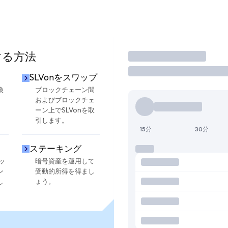
する方法
取引
SLVonをスワップ
換
ブロックチェーン間
およびブロックチェ
ーン上でSLVonを取
引します。
15分
30分
ステーキング
ッ
暗号資産を運用して
ン
受動的所得を得まし
し
ょう。