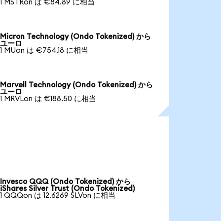
1 MSTRon は €84.89 に相当
Micron Technology (Ondo Tokenized) から
ユーロ
1 MUon は €754.18 に相当
Marvell Technology (Ondo Tokenized) から
ユーロ
1 MRVLon は €188.50 に相当
Invesco QQQ (Ondo Tokenized) から
iShares Silver Trust (Ondo Tokenized)
1 QQQon は 12.6269 SLVon に相当