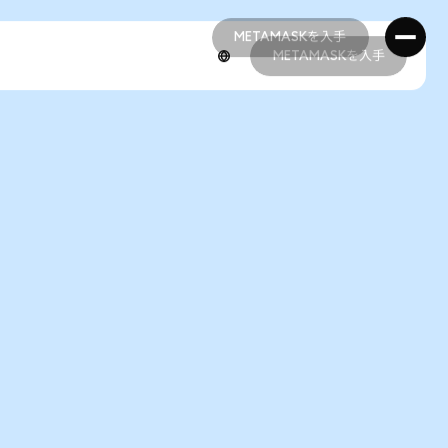
METAMASKを入手
METAMASKを入手
METAMASKを入手
METAMASKを入手