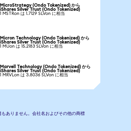
MicroStrategy (Ondo Tokenized) から
iShares Silver Trust (Ondo Tokenized)
1 MSTRon は 1.7129 SLVon に相当
Micron Technology (Ondo Tokenized) から
iShares Silver Trust (Ondo Tokenized)
1 MUon は 15.2183 SLVon に相当
Marvell Technology (Ondo Tokenized) から
iShares Silver Trust (Ondo Tokenized)
1 MRVLon は 3.8036 SLVon に相当
ustとの提携もありません。会社名およびその他の商標