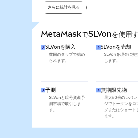
さらに統計を見る
さらに統計を見る
MetaMaskでSLVonを使用
SLVonを購入
SLVonを売却
数回のタップで始め
SLVonを現金に交
られます。
します。
予測
無期限先物
SLVonと暗号資産予
最大50倍のレバレ
測市場で取引しま
ジでトークンをロ
す。
グまたはショート
ます。