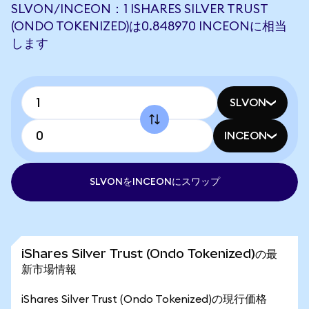
SLVON/INCEON：1 ISHARES SILVER TRUST
(ONDO TOKENIZED)は0.848970 INCEONに相当
します
SLVON
INCEON
SLVONをINCEONにスワップ
iShares Silver Trust (Ondo Tokenized)の最
新市場情報
iShares Silver Trust (Ondo Tokenized)の現行価格