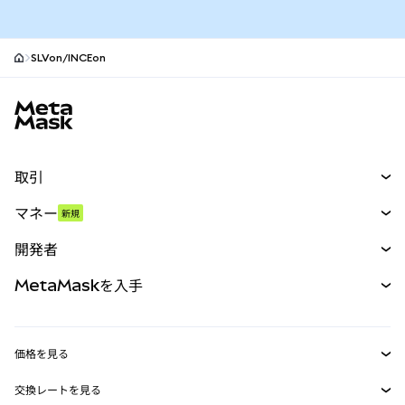
SLVon/INCEon
MetaMaskサイトフッター
取引
スワップ
マネー
新規
予測
新規
購入
開発者
パーペチュアル
新規
カード
ドキュメントを表示
MetaMaskを入手
RWA
mUSD
新規
ダッシュボード
トランザクションシールド
収益化
Smart Accounts Kit
Agent Wallet
新規
価格を見る
埋め込みウォレット
Snaps
ビットコインの価格
交換レートを見る
MetaMask Connect
イーサリアムの価格
報酬
新規