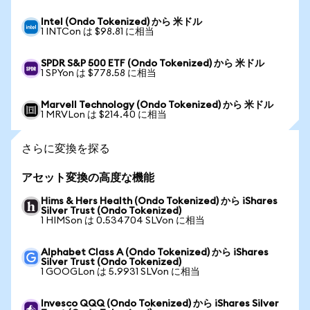
Intel (Ondo Tokenized) から 米ドル
1 INTCon は $98.81 に相当
SPDR S&P 500 ETF (Ondo Tokenized) から 米ドル
1 SPYon は $778.58 に相当
Marvell Technology (Ondo Tokenized) から 米ドル
1 MRVLon は $214.40 に相当
さらに変換を探る
アセット変換の高度な機能
Hims & Hers Health (Ondo Tokenized) から iShares
Silver Trust (Ondo Tokenized)
1 HIMSon は 0.534704 SLVon に相当
Alphabet Class A (Ondo Tokenized) から iShares
Silver Trust (Ondo Tokenized)
1 GOOGLon は 5.9931 SLVon に相当
Invesco QQQ (Ondo Tokenized) から iShares Silver