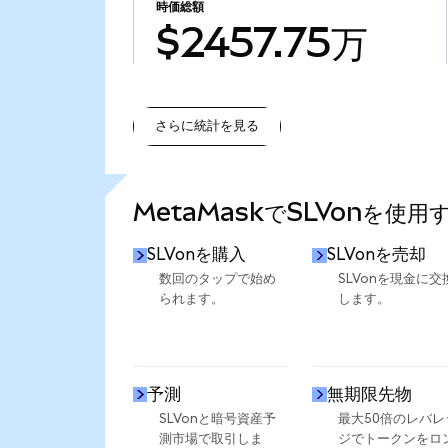
時価総額
$2457.75万
さらに統計を見る
さらに統計を見る
MetaMaskでSLVonを使用
SLVonを購入
SLVonを売却
数回のタップで始め
SLVonを現金に交
られます。
します。
予測
無期限先物
SLVonと暗号資産予
最大50倍のレバレ
測市場で取引しま
ジでトークンをロ