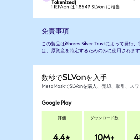
Tokenized)
1 IEFAon は 1.8549 SLVon に相当
免責事項
この製品はiShares Silver Trustによ
は、原資産を特定するためのみに使用されます
数秒でSLVonを入手
MetaMaskでSLVonを購入、売却、取引
Google Play
評価
ダウンロード数
4.4
10M+
4