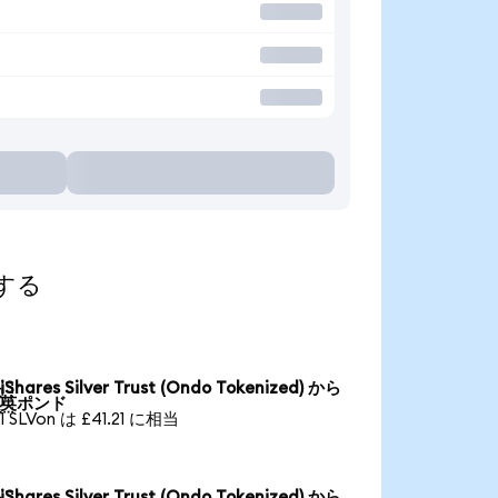
索する
iShares Silver Trust (Ondo Tokenized) から

英ポンド
1 SLVon は £41.21 に相当
iShares Silver Trust (Ondo Tokenized) から