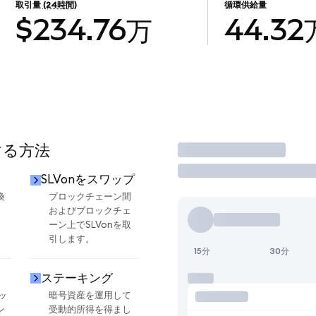
取引量
(24時間)
循環供給量
$234.76万
44.32
する方法
取引
SLVonをスワップ
換
ブロックチェーン間
およびブロックチェ
ーン上でSLVonを取
引します。
15分
30分
ステーキング
ッ
暗号資産を運用して
ン
受動的所得を得まし