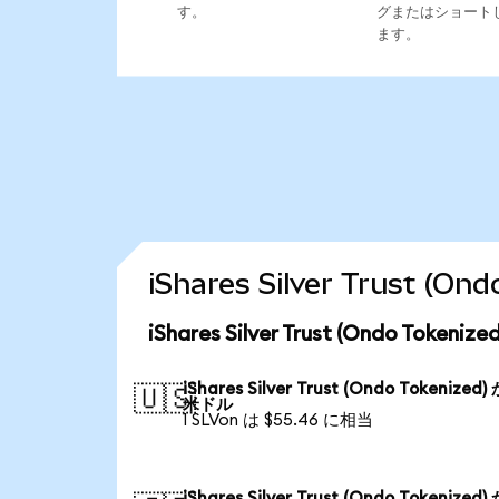
す。
グまたはショート
ます。
iShares Silver Trust
iShares Silver Trust (Ondo To
iShares Silver Trust (Ondo Tokenized
🇺🇸
米ドル
1 SLVon は $55.46 に相当
iShares Silver Trust (Ondo Tokenized