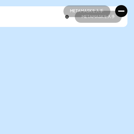
METAMASKを入手
METAMASKを入手
METAMASKを入手
METAMASKを入手