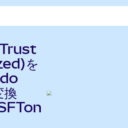
 Trust
zed)を
ndo
変換
SFTon