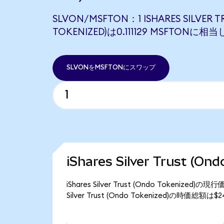
SLVON/MSFTON：1 ISHARES SILVER T
TOKENIZED)は0.111129 MSFTONに相
SLVONをMSFTONにスワップ
iShares Silver Trust (
iShares Silver Trust (Ondo Tokeni
Silver Trust (Ondo Tokenized)の時価総