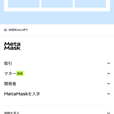
SNDKon/JPY
MetaMaskサイトフッター
取引
スワップ
マネー
新規
予測
新規
購入
開発者
パーペチュアル
新規
カード
ドキュメントを表示
MetaMaskを入手
RWA
mUSD
新規
ダッシュボード
トランザクションシールド
収益化
Smart Accounts Kit
Agent Wallet
新規
価格を見る