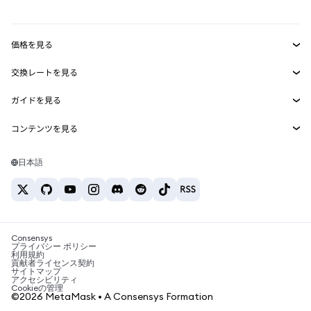
mUSD
新規
ダッシュボード
トランザクションシールド
収益化
Smart Accounts Kit
Agent Wallet
新規
価格を見る
埋め込みウォレット
Snaps
ビットコインの価格
交換レートを見る
MetaMask Connect
イーサリアムの価格
報酬
新規
BTC→USD
Solanaの価格
ガイドを見る
Snaps
セキュリティ
ETH→USD
BTCの購入
Shiba Inuの価格
USDT→INR
コンテンツを見る
Web3サービス
サポート
ETHの購入
Pepeの価格
ビットコインウォレット
BTC→USDT
SOLの購入
キャリア
Tetherの価格
Solanaウォレット
日本語
BTC→INR
PEPEの購入
お問い合わせ
USDCの価格
おすすめの暗号資産カード
ETH→USDT
USDTの購入
Chanlinkの価格
おすすめのモバイル暗号資産ウォレット
USDT→PHP
USDCの購入
Polymarketとは？
BTC→EUR
SHIBの購入
Consensys
税制関連ニュース
プライバシー ポリシー
利用規約
BNBの購入
貢献者ライセンス契約
暗号資産の購入方法は？
サイトマップ
アクセシビリティ
ビットコインを売るには？
Cookieの管理
©2026 MetaMask • A Consensys Formation