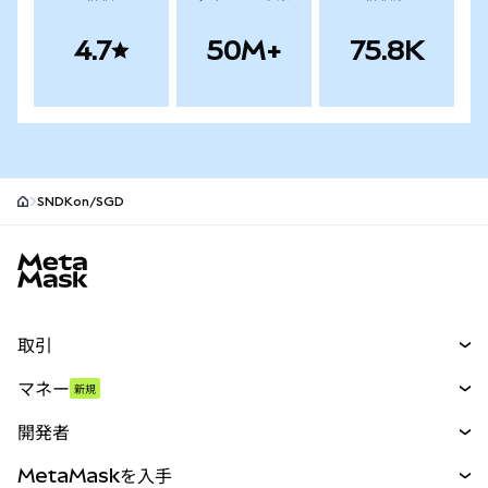
4.7
50M+
75.8K
SNDKon/SGD
MetaMaskサイトフッター
取引
スワップ
マネー
新規
予測
新規
購入
開発者
パーペチュアル
新規
カード
ドキュメントを表示
MetaMaskを入手
RWA