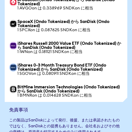
Broadcom (Ondo Tokenized) から SanDisk (Ondo
Tokenized)
1 AVGOon は 0.338969 SNDKon に相当
SpaceX (Ondo Tokenized) から SanDisk (Ondo
Tokenized)
1 SPCXon は 0.087625 SNDKon に相当
iShares Russell 2000 Value ETF (Ondo Tokenized) か
ら SanDisk (Ondo Tokenized)
1 IWNon は 0.181121 SNDKon に相当
iShares 0-3 Month Treasury Bond ETF (Ondo
Tokenized) から SanDisk (Ondo Tokenized)
1 SGOVon は 0.080911 SNDKon に相当
BitMine Immersion Technologies (Ondo Tokenized)
から SanDisk (Ondo Tokenized)
1 BMNRon は 0.014628 SNDKon に相当
免責事項
この製品はSanDiskによって発行、後援、または承認されたもの
ではなく、SanDiskとの提携もありません。会社名およびその他