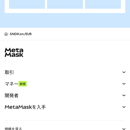
SNDKon/EUR
MetaMaskサイトフッター
取引
スワップ
マネー
新規
予測
新規
購入
開発者
パーペチュアル
新規
カード
ドキュメントを表示
MetaMaskを入手
RWA
mUSD
新規
ダッシュボード
トランザクションシールド
収益化
Smart Accounts Kit
Agent Wallet
新規
価格を見る