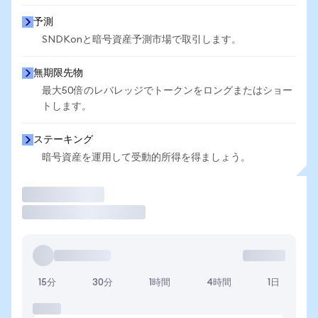
予測
SNDKonと暗号資産予測市場で取引します。
無期限先物
最大50倍のレバレッジでトークンをロングまたはショー
トします。
ステーキング
暗号資産を運用して受動的所得を得ましょう。
取引
15分
30分
1時間
4時間
1日