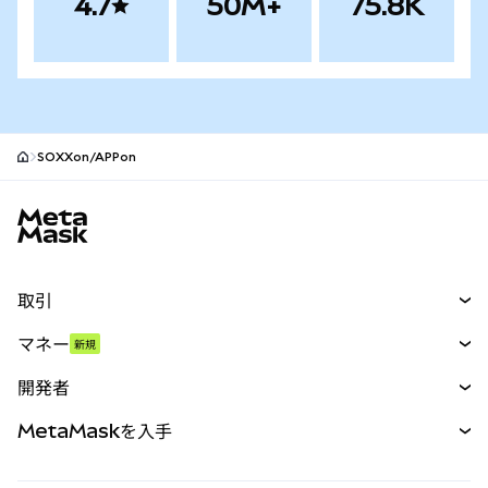
4.7
50M+
75.8K
SOXXon/APPon
MetaMaskサイトフッター
取引
スワップ
マネー
新規
予測
新規
購入
開発者
パーペチュアル
新規
カード
ドキュメントを表示
MetaMaskを入手
RWA
mUSD
新規
ダッシュボード
トランザクションシールド
収益化