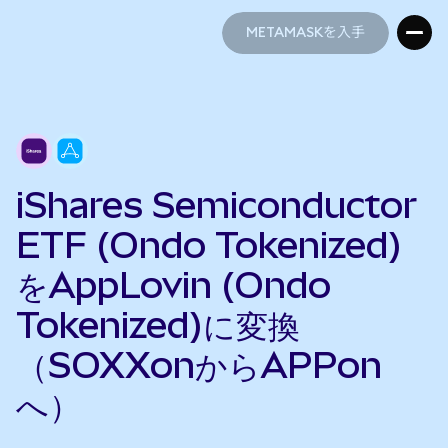
METAMASKを入手
METAMASKを入手
iShares Semiconductor
ETF (Ondo Tokenized)
をAppLovin (Ondo
Tokenized)に変換
（SOXXonからAPPon
へ）