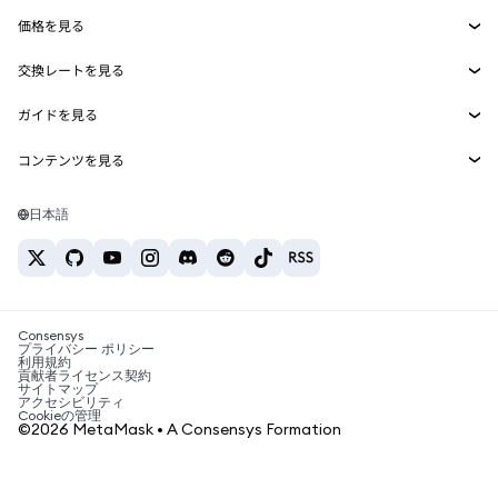
Smart Accounts Kit
Agent Wallet
新規
価格を見る
埋め込みウォレット
Snaps
ビットコインの価格
交換レートを見る
MetaMask Connect
イーサリアムの価格
報酬
新規
BTC→USD
Solanaの価格
ガイドを見る
Snaps
セキュリティ
ETH→USD
BTCの購入
Shiba Inuの価格
USDT→INR
コンテンツを見る
Web3サービス
サポート
ETHの購入
Pepeの価格
ビットコインウォレット
BTC→USDT
SOLの購入
キャリア
Tetherの価格
Solanaウォレット
日本語
BTC→INR
PEPEの購入
お問い合わせ
USDCの価格
おすすめの暗号資産カード
ETH→USDT
USDTの購入
Chanlinkの価格
おすすめのモバイル暗号資産ウォレット
USDT→PHP
USDCの購入
Polymarketとは？
BTC→EUR
SHIBの購入
Consensys
税制関連ニュース
プライバシー ポリシー
利用規約
BNBの購入
貢献者ライセンス契約
暗号資産の購入方法は？
サイトマップ
アクセシビリティ
ビットコインを売るには？
Cookieの管理
©2026 MetaMask • A Consensys Formation