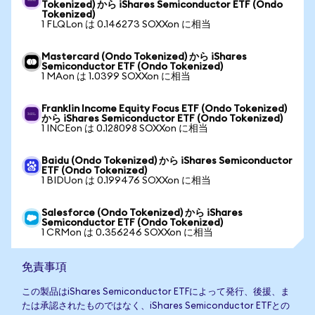
Tokenized) から iShares Semiconductor ETF (Ondo
Tokenized)
1 FLQLon は 0.146273 SOXXon に相当
Mastercard (Ondo Tokenized) から iShares
Semiconductor ETF (Ondo Tokenized)
1 MAon は 1.0399 SOXXon に相当
Franklin Income Equity Focus ETF (Ondo Tokenized)
から iShares Semiconductor ETF (Ondo Tokenized)
1 INCEon は 0.128098 SOXXon に相当
Baidu (Ondo Tokenized) から iShares Semiconductor
ETF (Ondo Tokenized)
1 BIDUon は 0.199476 SOXXon に相当
Salesforce (Ondo Tokenized) から iShares
Semiconductor ETF (Ondo Tokenized)
1 CRMon は 0.356246 SOXXon に相当
免責事項
この製品はiShares Semiconductor ETFによって発行、後援、ま
たは承認されたものではなく、iShares Semiconductor ETFとの