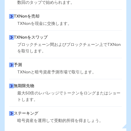
数回のタップで始められます。
TXNonを売却
TXNonを現金に交換します。
TXNonをスワップ
ブロックチェーン間およびブロックチェーン上でTXNon
を取引します。
予測
TXNonと暗号資産予測市場で取引します。
無期限先物
最大50倍のレバレッジでトークンをロングまたはショー
トします。
ステーキング
暗号資産を運用して受動的所得を得ましょう。