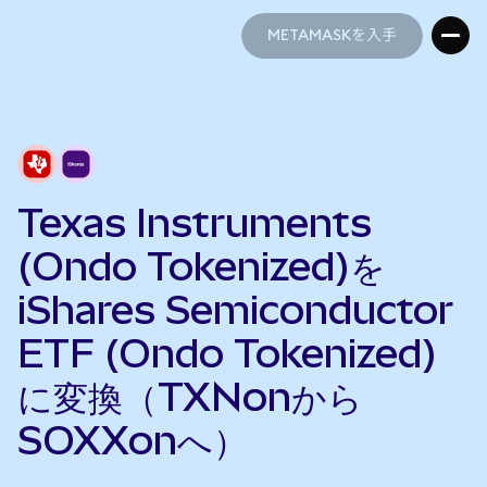
METAMASKを入手
METAMASKを入手
Texas Instruments
(Ondo Tokenized)を
iShares Semiconductor
ETF (Ondo Tokenized)
に変換（TXNonから
SOXXonへ）