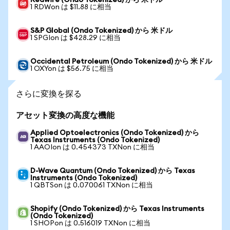
Redwire (Ondo Tokenized) から 米ドル
1 RDWon は $11.88 に相当
S&P Global (Ondo Tokenized) から 米ドル
1 SPGIon は $428.29 に相当
Occidental Petroleum (Ondo Tokenized) から 米ドル
1 OXYon は $56.75 に相当
さらに変換を探る
アセット変換の高度な機能
Applied Optoelectronics (Ondo Tokenized) から
Texas Instruments (Ondo Tokenized)
1 AAOIon は 0.454373 TXNon に相当
D-Wave Quantum (Ondo Tokenized) から Texas
Instruments (Ondo Tokenized)
1 QBTSon は 0.070061 TXNon に相当
Shopify (Ondo Tokenized) から Texas Instruments
(Ondo Tokenized)
1 SHOPon は 0.516019 TXNon に相当