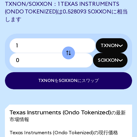
TXNON/SOXXON：1 TEXAS INSTRUMENTS
(ONDO TOKENIZED)は0.528093 SOXXONに相当
します
TXNON
SOXXON
TXNONをSOXXONにスワップ
Texas Instruments (Ondo Tokenized)の最新
市場情報
Texas Instruments (Ondo Tokenized)の現行価格