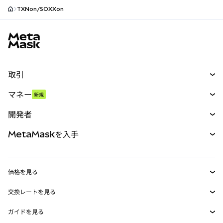
TXNon/SOXXon
MetaMaskサイトフッター
取引
スワップ
マネー
新規
予測
新規
購入
開発者
パーペチュアル
新規
カード
ドキュメントを表示
MetaMaskを入手
RWA
mUSD
新規
ダッシュボード
トランザクションシールド
収益化
Smart Accounts Kit
Agent Wallet
新規
価格を見る
埋め込みウォレット
Snaps
ビットコインの価格
交換レートを見る
MetaMask Connect
イーサリアムの価格
報酬
新規
BTC→USD
Solanaの価格
ガイドを見る
Snaps
セキュリティ
ETH→USD
BTCの購入