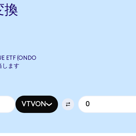
変換
E ETF (ONDO
相当します
VTVON