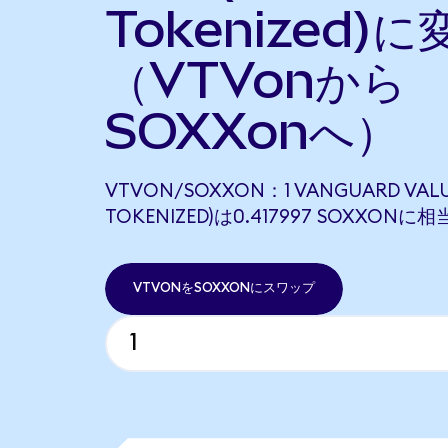
Tokenized)に
（VTVonから
SOXXonへ）
VTVON/SOXXON：1 VANGUARD VALU
TOKENIZED)は0.417997 SOXXONに
VTVONをSOXXONにスワップ