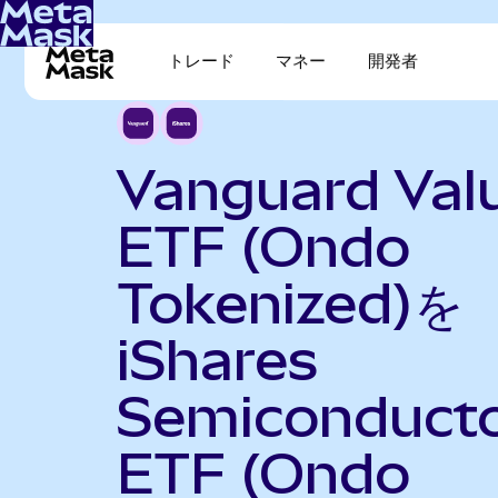
トレード
マネー
開発者
Vanguard Val
ETF (Ondo
Tokenized)を
iShares
Semiconduct
ETF (Ondo