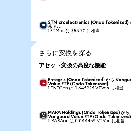
STMicroelectronics (Ondo Tokenized
米ドル
1 STMon は $55.70 に相当
さらに変換を探る
アセット変換の高度な機能
Entegris (Ondo Tokenized) から Vangu
Value ETF (Ondo Tokenized)
1 ENTGon は 0.645926 VTVon に相当
MARA Holdings (Ondo Tokenized) から
Vanguard Value ETF (Ondo Tokenized)
1 MARAon は 0.044469 VTVon に相当