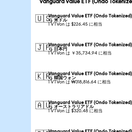
Vanguard Value ETF (Ondo To
Vanguard Value ETF (Ondo Tokenized
🇺🇸
ら 米ドル
1 VTVon は $226.45 に相当
Vanguard Value ETF (Ondo Tokenized
🇯🇵
ら 日本円
1 VTVon は ￥35,734.94 に相当
Vanguard Value ETF (Ondo Tokenized
🇰🇷
ら 韓国ウォン
1 VTVon は ₩318,816.64 に相当
Vanguard Value ETF (Ondo Tokenized
🇦🇺
ら オーストラリアドル
1 VTVon は $320.48 に相当
Vanguard Value ETF (Ondo Tokenized