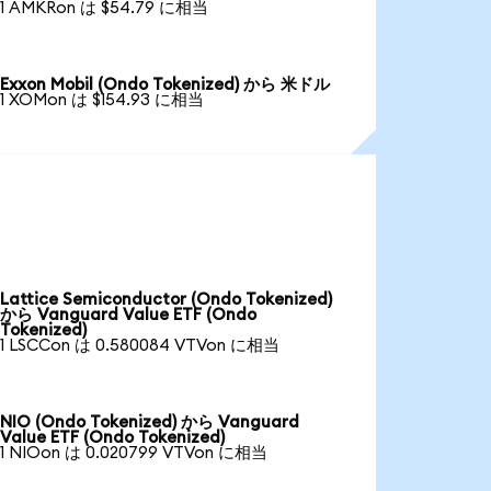
1 AMKRon は $54.79 に相当
Exxon Mobil (Ondo Tokenized) から 米ドル
1 XOMon は $154.93 に相当
Lattice Semiconductor (Ondo Tokenized)
から Vanguard Value ETF (Ondo
Tokenized)
1 LSCCon は 0.580084 VTVon に相当
NIO (Ondo Tokenized) から Vanguard
Value ETF (Ondo Tokenized)
1 NIOon は 0.020799 VTVon に相当