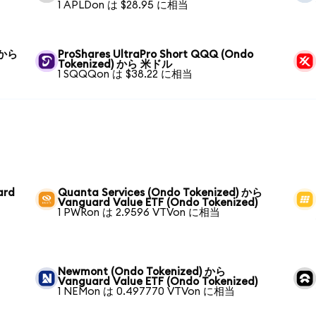
1 APLDon は $28.95 に相当
) から
ProShares UltraPro Short QQQ (Ondo
Tokenized) から 米ドル
1 SQQQon は $38.22 に相当
ard
Quanta Services (Ondo Tokenized) から
Vanguard Value ETF (Ondo Tokenized)
1 PWRon は 2.9596 VTVon に相当
Newmont (Ondo Tokenized) から
Vanguard Value ETF (Ondo Tokenized)
1 NEMon は 0.497770 VTVon に相当