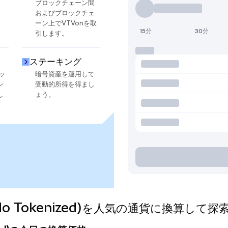
ブロックチェーン間
およびブロックチェ
ーン上でVTVonを取
15分
30分
引します。
ステーキング
ッ
暗号資産を運用して
ン
受動的所得を得まし
し
ょう。
(Ondo Tokenized)を人気の通貨に換算して