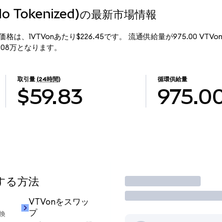
Ondo Tokenized)の最新市場情報
ed)の現行価格は、1VTVonあたり$226.45です。 流通供給量が975.00 VTV
$22.08万となります。
取引量
(24時間)
循環供給量
$59.83
975.0
用する方法
取引
VTVonをスワッ
プ
換