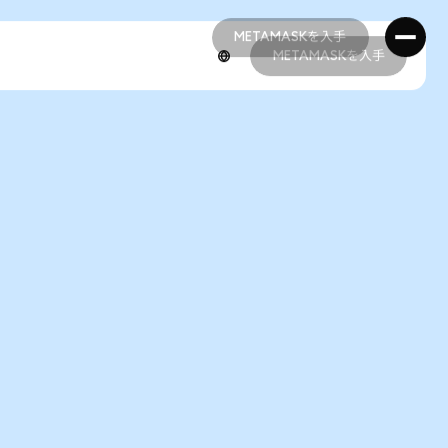
METAMASKを入手
METAMASKを入手
METAMASKを入手
METAMASKを入手