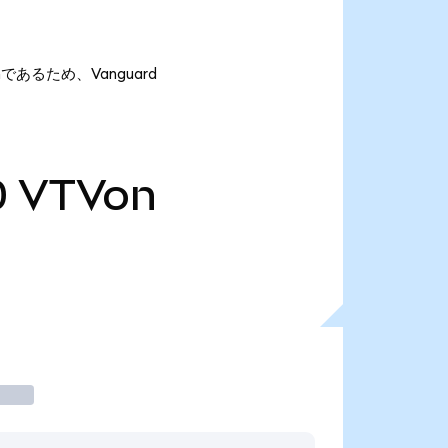
onであるため、Vanguard
0
VTVon