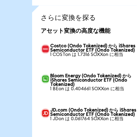
さらに変換を探る
アセット変換の高度な機能
Costco (Ondo Tokenized) から iShares
Semiconductor ETF (Ondo Tokenized)
1 COSTon は 1.7316 SOXXon に相当
Bloom Energy (Ondo Tokenized) から
iShares Semiconductor ETF (Ondo
Tokenized)
1 BEon は 0.404661 SOXXon に相当
JD.com (Ondo Tokenized) から iShares
Semiconductor ETF (Ondo Tokenized)
1 JDon は 0.061764 SOXXon に相当