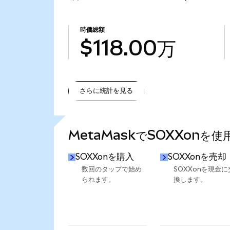
時価総額
$118.00万
さらに統計を見る
さらに統計を見る
MetaMaskでSOXXonを
SOXXonを購入
SOXXonを売却
数回のタップで始め
SOXXonを現金に
られます。
換します。