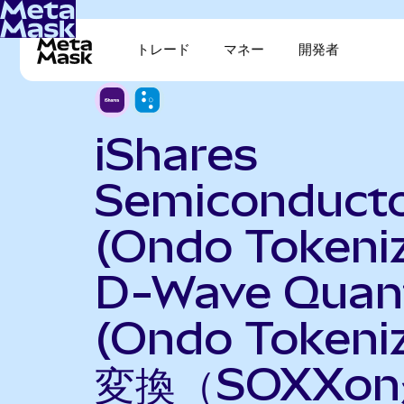
トレード
マネー
開発者
iShares
Semiconduct
(Ondo Tokeni
D-Wave Qua
(Ondo Tokeni
変換（SOXXo