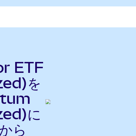
or ETF
zed)を
ntum
zed)に
nから