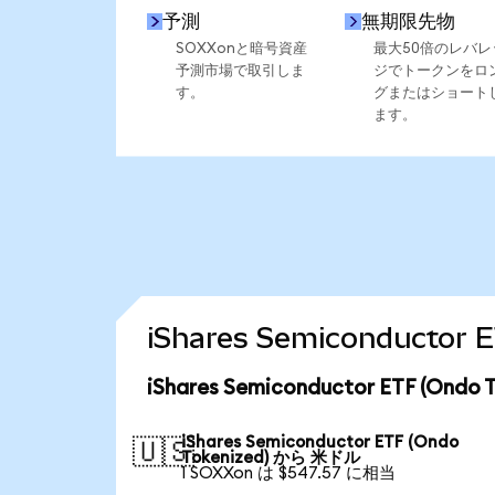
予測
無期限先物
SOXXonと暗号資産
最大50倍のレバレ
予測市場で取引しま
ジでトークンをロ
す。
グまたはショート
ます。
iShares Semiconduct
iShares Semiconductor ETF (O
iShares Semiconductor ETF (Ondo
🇺🇸
Tokenized) から 米ドル
1 SOXXon は $547.57 に相当