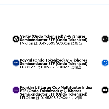
Vertiv (Ondo Tokenized) から iShares
Semiconductor ETF (Ondo Tokenized)
1 VRTon は 0.498585 SOXXon に相当
PayPal (Ondo Tokenized) から iShares
Semiconductor ETF (Ondo Tokenized)
1 PYPLon は 0.109137 SOXXon に相当
Franklin US Large Cap Multifactor Index
ETF (Ondo Tokenized) から iShares
Semiconductor ETF (Ondo Tokenized)
1 FLQLon は 0.145808 SOXXon に相当