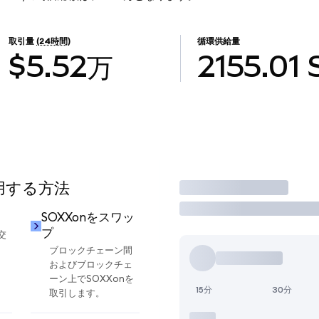
取引量
(24時間)
循環供給量
$5.52万
2155.01
使用する方法
取引
SOXXonをスワッ
プ
交
ブロックチェーン間
およびブロックチェ
ーン上でSOXXonを
15分
30分
取引します。