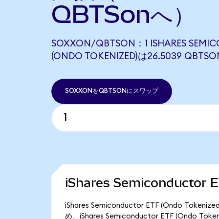
QBTSonへ）
SOXXON/QBTSON：1 ISHARES SEMIC
(ONDO TOKENIZED)は26.5039 QB
SOXXONをQBTSONにスワップ
iShares Semiconductor
iShares Semiconductor ETF (Ondo T
め、iShares Semiconductor ETF (Ondo 