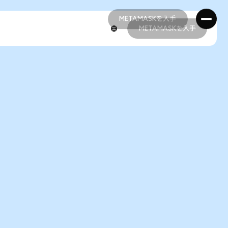
METAMASKを入手
METAMASKを入手
METAMASKを入手
METAMASKを入手