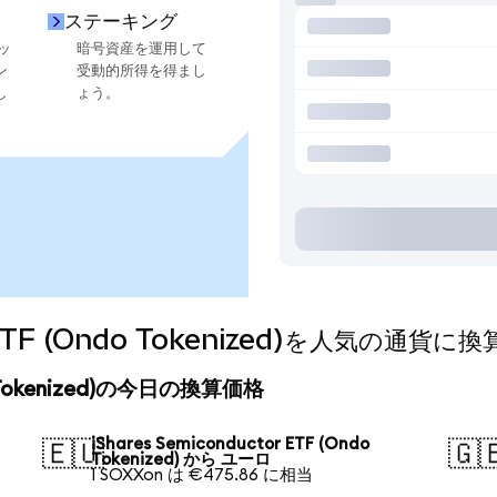
ステーキング
ッ
暗号資産を運用して
ン
受動的所得を得まし
し
ょう。
or ETF (Ondo Tokenized)を人気の通
ndo Tokenized)の今日の換算価格
iShares Semiconductor ETF (Ondo
🇪🇺
🇬
Tokenized) から ユーロ
1 SOXXon は €475.86 に相当