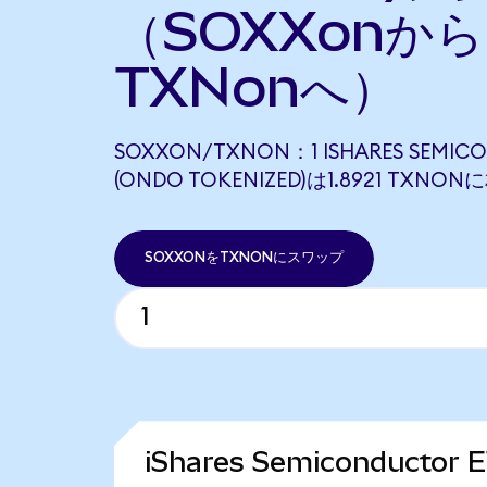
（SOXXonから
TXNonへ）
SOXXON/TXNON：1 ISHARES SEMIC
(ONDO TOKENIZED)は1.8921 TXN
SOXXONをTXNONにスワップ
iShares Semiconductor