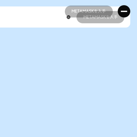
METAMASKを入手
METAMASKを入手
METAMASKを入手
METAMASKを入手