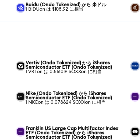
Baidu (Ondo Tokenized) から 米ドル
1 BIDUon は $108.92 に相当
Vertiv (Ondo Tokenized) から iShares
Semiconductor ETF (Ondo Tokenized)
1 VRTon は 0.516019 SOXXon に相当
Nike (Ondo Tokenized) から iShares
Semiconductor ETF (Ondo Tokenized)
1 NKEon は 0.078824 SOXXon に相当
Franklin US Large Cap Multifactor Index
ETF (Ondo Tokenized) から iShares
Semiconductor ETF (Ondo Tokenized)