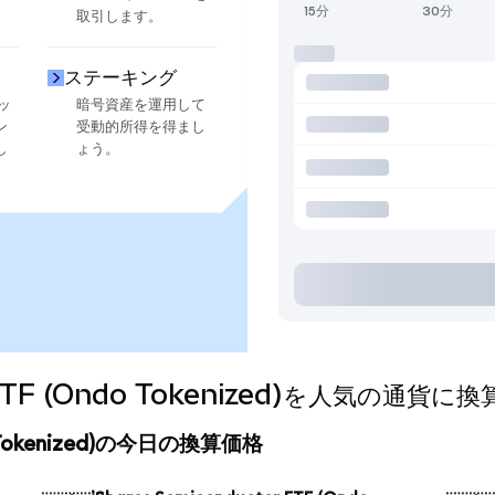
15分
30分
取引します。
ステーキング
ッ
暗号資産を運用して
ン
受動的所得を得まし
し
ょう。
or ETF (Ondo Tokenized)を人気の通
ndo Tokenized)の今日の換算価格