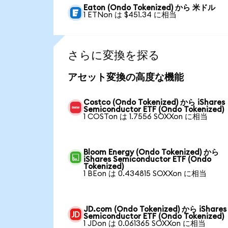
Eaton (Ondo Tokenized) から 米ドル
1 ETNon は $451.34 に相当
さらに変換を探る
アセット変換の高度な機能
Costco (Ondo Tokenized) から iShares
Semiconductor ETF (Ondo Tokenized)
1 COSTon は 1.7556 SOXXon に相当
Bloom Energy (Ondo Tokenized) から
iShares Semiconductor ETF (Ondo
Tokenized)
1 BEon は 0.434815 SOXXon に相当
JD.com (Ondo Tokenized) から iShares
Semiconductor ETF (Ondo Tokenized)
1 JDon は 0.061365 SOXXon に相当