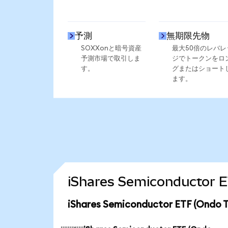
予測
無期限先物
SOXXonと暗号資産
最大50倍のレバレ
予測市場で取引しま
ジでトークンをロ
す。
グまたはショート
ます。
iShares Semiconduct
iShares Semiconductor ETF (O