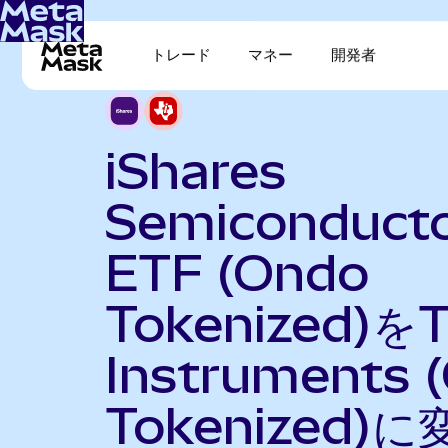
トレード
マネー
開発者
iShares
Semiconduct
ETF (Ondo
Tokenized)をT
Instruments 
Tokenized)に