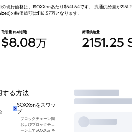
okenized)の現行価格は、1SOXXonあたり$541.84です。 流通供給量が2151
Tokenized)の時価総額は$116.57万となります。
取引量
(24時間)
循環供給量
$8.08万
2151.25
使用する方法
取引
SOXXonをスワッ
プ
交
ブロックチェーン間
およびブロックチェ
ーン上でSOXXonを