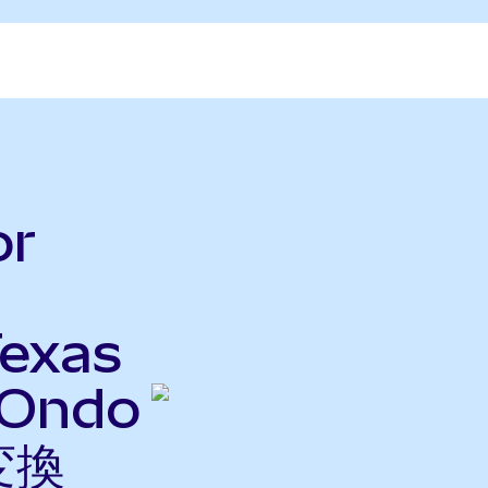
or
exas
(Ondo
変換