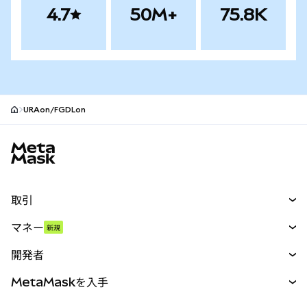
4.7
50M+
75.8K
URAon/FGDLon
MetaMaskサイトフッター
取引
スワップ
マネー
新規
予測
新規
購入
開発者
パーペチュアル
新規
カード
ドキュメントを表示
MetaMaskを入手
RWA
mUSD
新規
ダッシュボード
トランザクションシールド