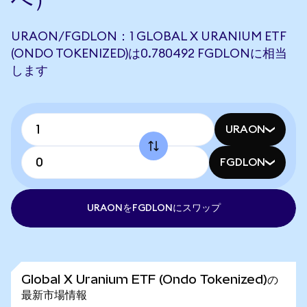
URAON/FGDLON：1 GLOBAL X URANIUM ETF
(ONDO TOKENIZED)は0.780492 FGDLONに相当
します
URAON
FGDLON
URAONをFGDLONにスワップ
Global X Uranium ETF (Ondo Tokenized)の
最新市場情報