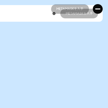
METAMASKを入手
METAMASKを入手
METAMASKを入手
METAMASKを入手