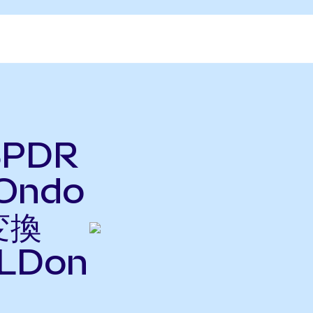
SPDR
(Ondo
変換
LDon