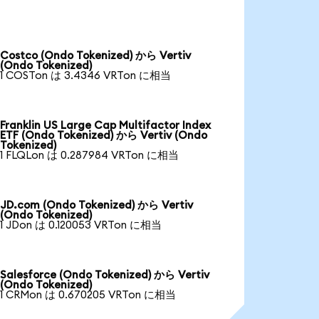
Costco (Ondo Tokenized) から Vertiv
(Ondo Tokenized)
1 COSTon は 3.4346 VRTon に相当
Franklin US Large Cap Multifactor Index
ETF (Ondo Tokenized) から Vertiv (Ondo
Tokenized)
1 FLQLon は 0.287984 VRTon に相当
JD.com (Ondo Tokenized) から Vertiv
(Ondo Tokenized)
1 JDon は 0.120053 VRTon に相当
Salesforce (Ondo Tokenized) から Vertiv
(Ondo Tokenized)
1 CRMon は 0.670205 VRTon に相当