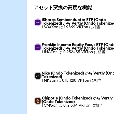
アセット変換の高度な機能
iShares Semiconductor ETF (Ondo
Tokenized) から Vertiv (Ondo Tokenize
1 SOXXon は 1.9369 VRTon に相当
Franklin Income Equity Focus ETF (Ond
Tokenized) から Vertiv (Ondo Tokenize
1 INCEon は 0.252455 VRTon に相当
Nike (Ondo Tokenized) から Vertiv (On
Tokenized)
1 NKEon は 0.154210 VRTon に相当
Chipotle (Ondo Tokenized) から Vertiv
(Ondo Tokenized)
1 CMGon は 0.121534 VRTon に相当