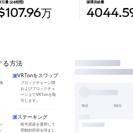
取引量
(24時間)
循環供給量
$107.96万
4044.5
用する方法
取引
VRTonをスワップ
換
ブロックチェーン間
およびブロックチェ
ーン上でVRTonを取
引します。
15分
30分
ステーキング
ッ
暗号資産を運用して
ン
受動的所得を得まし