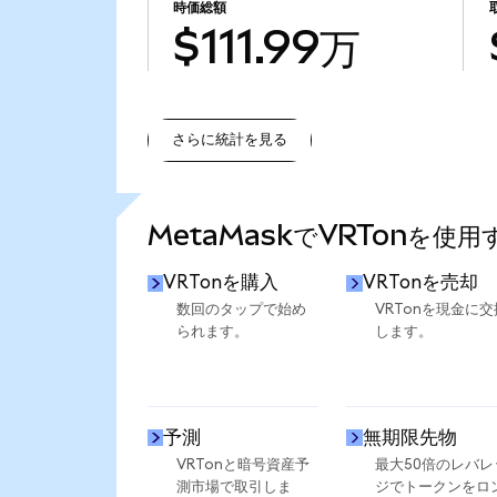
時価総額
$111.99万
さらに統計を見る
さらに統計を見る
MetaMaskでVRTonを使
VRTonを購入
VRTonを売却
数回のタップで始め
VRTonを現金に交
られます。
します。
予測
無期限先物
VRTonと暗号資産予
最大50倍のレバレ
測市場で取引しま
ジでトークンをロ