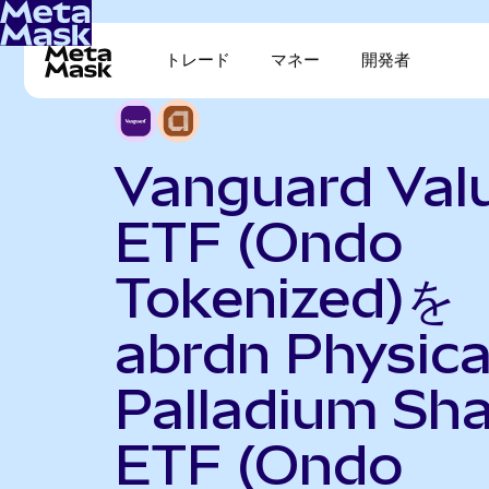
トレード
マネー
開発者
Vanguard Val
ETF (Ondo
Tokenized)を
abrdn Physica
Palladium Sh
ETF (Ondo