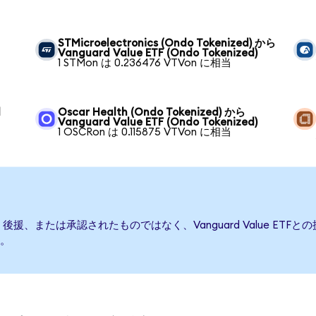
STMicroelectronics (Ondo Tokenized) から
Vanguard Value ETF (Ondo Tokenized)
1 STMon は 0.236476 VTVon に相当
d
Oscar Health (Ondo Tokenized) から
Vanguard Value ETF (Ondo Tokenized)
1 OSCRon は 0.115875 VTVon に相当
て発行、後援、または承認されたものではなく、Vanguard Value 
。