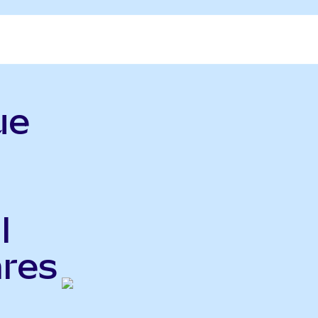
ue
l
ares