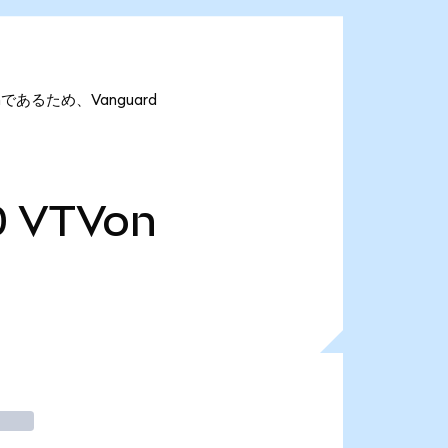
onであるため、Vanguard
0
VTVon