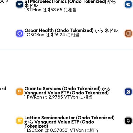
ら 米ド
STMicroelectronics (Ondo Tokenized) から
米ドル
1 STMon は $53.55 に相当
Oscar Health (Ondo Tokenized) から 米ドル
1 OSCRon は $26.24 に相当
ard
Quanta Services (Ondo Tokenized) から
Vanguard Value ETF (Ondo Tokenized)
1 PWRon は 2.9785 VTVon に相当
Lattice Semiconductor (Ondo Tokenized)
から Vanguard Value ETF (Ondo
Tokenized)
1 LSCCon は 0.570501 VTVon に相当