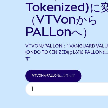
Tokenized)に
（VTVonから
PALLonへ）
VTVON/PALLON：1 VANGUARD VALUE
(ONDO TOKENIZED)は1.8116 PALL
す
VTVONをPALLONにスワップ