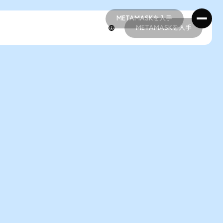
METAMASKを入手
METAMASKを入手
METAMASKを入手
METAMASKを入手