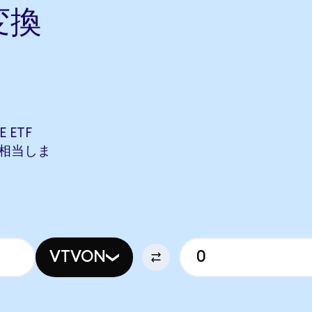
変換
 ETF
ONに相当しま
VTVON