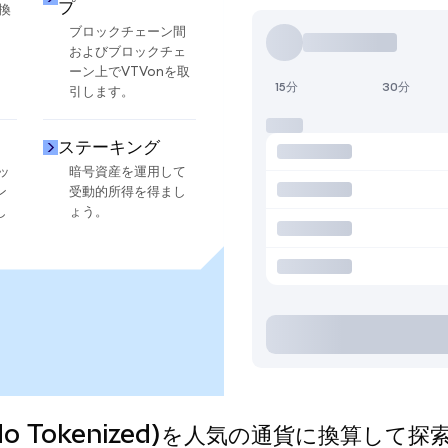
プ
換
ブロックチェーン間
およびブロックチェ
ーン上でVTVonを取
15分
30分
引します。
ステーキング
ッ
暗号資産を運用して
ン
受動的所得を得まし
し
ょう。
(Ondo Tokenized)を人気の通貨に換算して