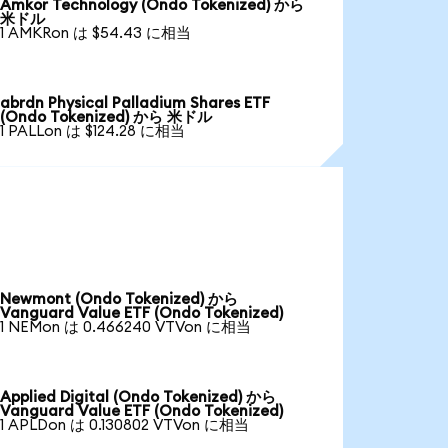
Amkor Technology (Ondo Tokenized) から
米ドル
1 AMKRon は $54.43 に相当
abrdn Physical Palladium Shares ETF
(Ondo Tokenized) から 米ドル
1 PALLon は $124.28 に相当
Newmont (Ondo Tokenized) から
Vanguard Value ETF (Ondo Tokenized)
1 NEMon は 0.466240 VTVon に相当
Applied Digital (Ondo Tokenized) から
Vanguard Value ETF (Ondo Tokenized)
1 APLDon は 0.130802 VTVon に相当