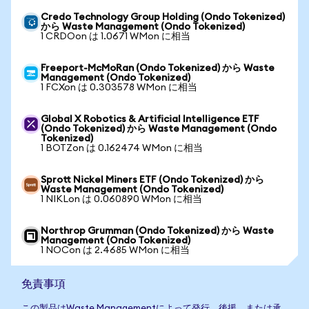
Credo Technology Group Holding (Ondo Tokenized)
から Waste Management (Ondo Tokenized)
1 CRDOon は 1.0671 WMon に相当
Freeport-McMoRan (Ondo Tokenized) から Waste
Management (Ondo Tokenized)
1 FCXon は 0.303578 WMon に相当
Global X Robotics & Artificial Intelligence ETF
(Ondo Tokenized) から Waste Management (Ondo
Tokenized)
1 BOTZon は 0.162474 WMon に相当
Sprott Nickel Miners ETF (Ondo Tokenized) から
Waste Management (Ondo Tokenized)
1 NIKLon は 0.060890 WMon に相当
Northrop Grumman (Ondo Tokenized) から Waste
Management (Ondo Tokenized)
1 NOCon は 2.4685 WMon に相当
免責事項
この製品はWaste Managementによって発行、後援、または承