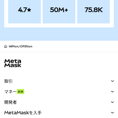
4.7
50M+
75.8K
WMon/OPENon
MetaMaskサイトフッター
取引
スワップ
マネー
新規
予測
新規
購入
開発者
パーペチュアル
新規
カード
ドキュメントを表示
MetaMaskを入手
RWA
mUSD
新規
ダッシュボード