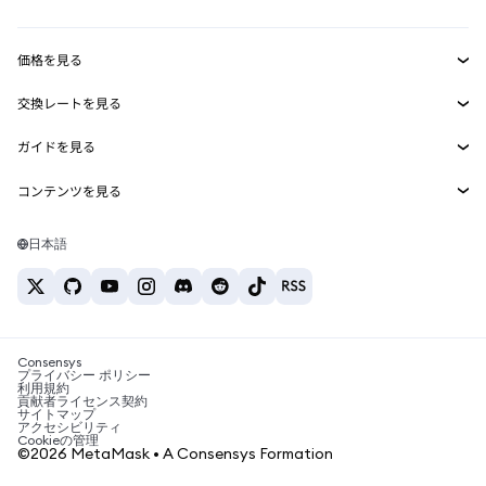
トランザクションシールド
収益化
Smart Accounts Kit
Agent Wallet
新規
価格を見る
埋め込みウォレット
Snaps
ビットコインの価格
交換レートを見る
MetaMask Connect
イーサリアムの価格
報酬
新規
BTC→USD
Solanaの価格
ガイドを見る
Snaps
セキュリティ
ETH→USD
BTCの購入
Shiba Inuの価格
USDT→INR
コンテンツを見る
Web3サービス
サポート
ETHの購入
Pepeの価格
ビットコインウォレット
BTC→USDT
SOLの購入
キャリア
Tetherの価格
Solanaウォレット
日本語
BTC→INR
PEPEの購入
お問い合わせ
USDCの価格
おすすめの暗号資産カード
ETH→USDT
USDTの購入
Chanlinkの価格
おすすめのモバイル暗号資産ウォレット
USDT→PHP
USDCの購入
Polymarketとは？
BTC→EUR
SHIBの購入
Consensys
税制関連ニュース
プライバシー ポリシー
利用規約
BNBの購入
貢献者ライセンス契約
暗号資産の購入方法は？
サイトマップ
アクセシビリティ
ビットコインを売るには？
Cookieの管理
©2026 MetaMask • A Consensys Formation