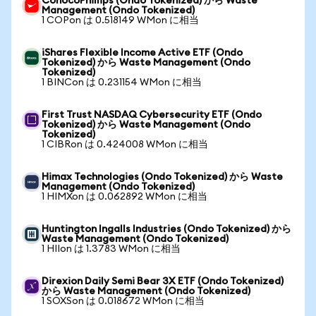
ConocoPhillips (Ondo Tokenized) から Waste
Management (Ondo Tokenized)
1 COPon は 0.518149 WMon に相当
iShares Flexible Income Active ETF (Ondo
Tokenized) から Waste Management (Ondo
Tokenized)
1 BINCon は 0.231154 WMon に相当
First Trust NASDAQ Cybersecurity ETF (Ondo
Tokenized) から Waste Management (Ondo
Tokenized)
1 CIBRon は 0.424008 WMon に相当
Himax Technologies (Ondo Tokenized) から Waste
Management (Ondo Tokenized)
1 HIMXon は 0.062892 WMon に相当
Huntington Ingalls Industries (Ondo Tokenized) から
Waste Management (Ondo Tokenized)
1 HIIon は 1.3783 WMon に相当
Direxion Daily Semi Bear 3X ETF (Ondo Tokenized)
から Waste Management (Ondo Tokenized)
1 SOXSon は 0.018672 WMon に相当