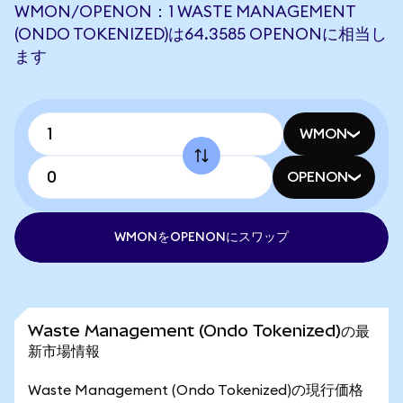
WMON/OPENON：1 WASTE MANAGEMENT
(ONDO TOKENIZED)は64.3585 OPENONに相当し
ます
WMON
OPENON
WMONをOPENONにスワップ
Waste Management (Ondo Tokenized)の最
新市場情報
Waste Management (Ondo Tokenized)の現行価格