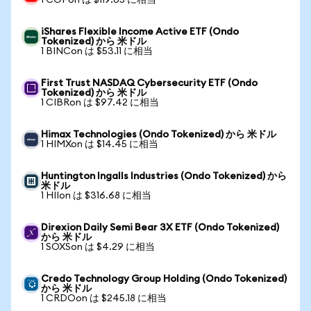
1 COPon は $119.05 に相当
iShares Flexible Income Active ETF (Ondo
Tokenized) から 米ドル
1 BINCon は $53.11 に相当
First Trust NASDAQ Cybersecurity ETF (Ondo
Tokenized) から 米ドル
1 CIBRon は $97.42 に相当
Himax Technologies (Ondo Tokenized) から 米ドル
1 HIMXon は $14.45 に相当
Huntington Ingalls Industries (Ondo Tokenized) から
米ドル
1 HIIon は $316.68 に相当
Direxion Daily Semi Bear 3X ETF (Ondo Tokenized)
から 米ドル
1 SOXSon は $4.29 に相当
Credo Technology Group Holding (Ondo Tokenized)
から 米ドル
1 CRDOon は $245.18 に相当