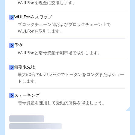
WULFonを現金に交換します。
WULFonをスワップ
ブロックチェーン間およびブロックチェーン上で
WULFonを取引します。
予測
WULFonと暗号資産予測市場で取引します。
無期限先物
最大50倍のレバレッジでトークンをロングまたはショー
トします。
ステーキング
暗号資産を運用して受動的所得を得ましょう。
取引