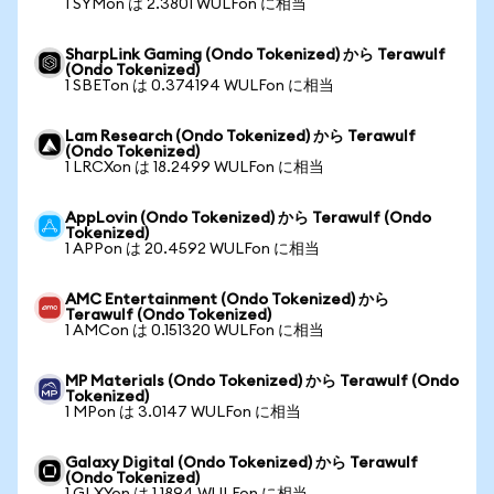
1 SYMon は 2.3801 WULFon に相当
SharpLink Gaming (Ondo Tokenized) から Terawulf
(Ondo Tokenized)
1 SBETon は 0.374194 WULFon に相当
Lam Research (Ondo Tokenized) から Terawulf
(Ondo Tokenized)
1 LRCXon は 18.2499 WULFon に相当
AppLovin (Ondo Tokenized) から Terawulf (Ondo
Tokenized)
1 APPon は 20.4592 WULFon に相当
AMC Entertainment (Ondo Tokenized) から
Terawulf (Ondo Tokenized)
1 AMCon は 0.151320 WULFon に相当
MP Materials (Ondo Tokenized) から Terawulf (Ondo
Tokenized)
1 MPon は 3.0147 WULFon に相当
Galaxy Digital (Ondo Tokenized) から Terawulf
(Ondo Tokenized)