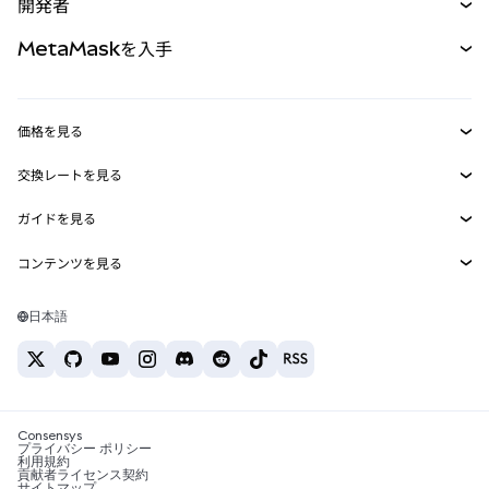
開発者
パーペチュアル
新規
カード
ドキュメントを表示
MetaMaskを入手
RWA
mUSD
新規
ダッシュボード
トランザクションシールド
収益化
Smart Accounts Kit
Agent Wallet
新規
価格を見る
埋め込みウォレット
Snaps
ビットコインの価格
交換レートを見る
MetaMask Connect
イーサリアムの価格
報酬
新規
BTC→USD
Solanaの価格
ガイドを見る
Snaps
セキュリティ
ETH→USD
BTCの購入
Shiba Inuの価格
USDT→INR
コンテンツを見る
Web3サービス
サポート
ETHの購入
Pepeの価格
ビットコインウォレット
BTC→USDT
SOLの購入
キャリア
Tetherの価格
Solanaウォレット
日本語
BTC→INR
PEPEの購入
お問い合わせ
USDCの価格
おすすめの暗号資産カード
ETH→USDT
USDTの購入
Chanlinkの価格
おすすめのモバイル暗号資産ウォレット
USDT→PHP
USDCの購入
Polymarketとは？
BTC→EUR
SHIBの購入
Consensys
税制関連ニュース
プライバシー ポリシー
利用規約
BNBの購入
貢献者ライセンス契約
暗号資産の購入方法は？
サイトマップ