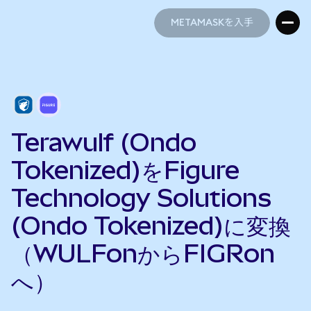
METAMASKを入手
METAMASKを入手
Terawulf (Ondo
Tokenized)をFigure
Technology Solutions
(Ondo Tokenized)に変換
（WULFonからFIGRon
へ）