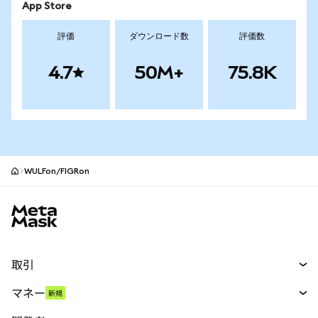
App Store
評価
ダウンロード数
評価数
4.7
50M+
75.8K
WULFon/FIGRon
MetaMaskサイトフッター
取引
スワップ
マネー
新規
予測
新規
購入