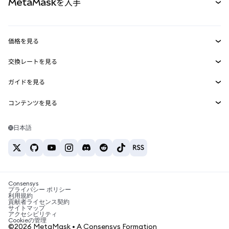
MetaMaskを入手
RWA
mUSD
新規
ダッシュボード
トランザクションシールド
収益化
Smart Accounts Kit
Agent Wallet
新規
価格を見る
埋め込みウォレット
Snaps
ビットコインの価格
交換レートを見る
MetaMask Connect
イーサリアムの価格
報酬
新規
BTC→USD
Solanaの価格
ガイドを見る
Snaps
セキュリティ
ETH→USD
BTCの購入
Shiba Inuの価格
USDT→INR
コンテンツを見る
Web3サービス
サポート
ETHの購入
Pepeの価格
ビットコインウォレット
BTC→USDT
SOLの購入
キャリア
Tetherの価格
Solanaウォレット
日本語
BTC→INR
PEPEの購入
お問い合わせ
USDCの価格
おすすめの暗号資産カード
ETH→USDT
USDTの購入
Chanlinkの価格
おすすめのモバイル暗号資産ウォレット
USDT→PHP
USDCの購入
Polymarketとは？
BTC→EUR
SHIBの購入
Consensys
税制関連ニュース
プライバシー ポリシー
利用規約
BNBの購入
貢献者ライセンス契約
暗号資産の購入方法は？
サイトマップ
アクセシビリティ
ビットコインを売るには？
Cookieの管理
©2026 MetaMask • A Consensys Formation