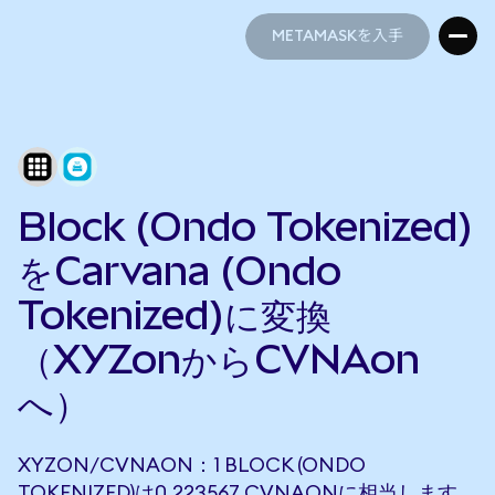
METAMASKを入手
METAMASKを入手
Block (Ondo Tokenized)
をCarvana (Ondo
Tokenized)に変換
（XYZonからCVNAon
へ）
XYZON/CVNAON：1 BLOCK (ONDO
TOKENIZED)は0.223567 CVNAONに相当します