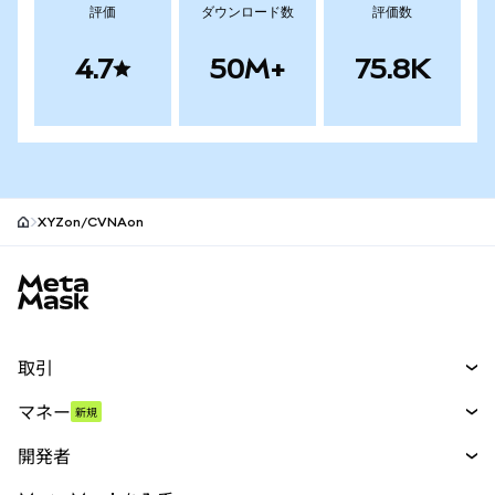
評価
ダウンロード数
評価数
4.7
50M+
75.8K
XYZon/CVNAon
MetaMaskサイトフッター
取引
スワップ
マネー
新規
予測
新規
購入
開発者
パーペチュアル
新規
カード
ドキュメントを表示