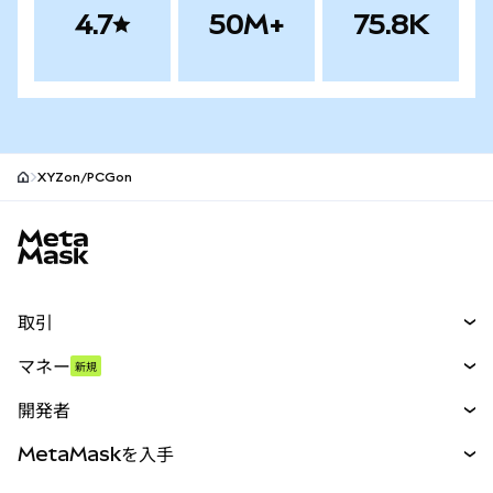
4.7
50M+
75.8K
XYZon/PCGon
MetaMaskサイトフッター
取引
スワップ
マネー
新規
予測
新規
購入
開発者
パーペチュアル
新規
カード
ドキュメントを表示
MetaMaskを入手
RWA
mUSD
新規
ダッシュボード
トランザクションシールド