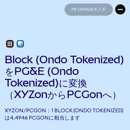
METAMASKを入手
METAMASKを入手
Block (Ondo Tokenized)
をPG&E (Ondo
Tokenized)に変換
（XYZonからPCGonへ）
XYZON/PCGON：1 BLOCK (ONDO TOKENIZED)
は4.4946 PCGONに相当します