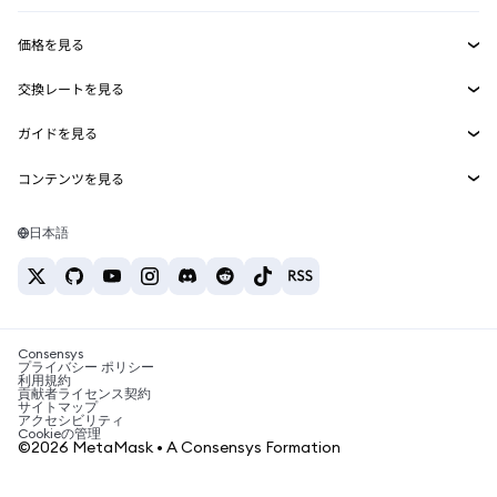
収益化
Smart Accounts Kit
Agent Wallet
新規
価格を見る
埋め込みウォレット
Snaps
ビットコインの価格
交換レートを見る
MetaMask Connect
イーサリアムの価格
報酬
新規
BTC→USD
Solanaの価格
ガイドを見る
Snaps
セキュリティ
ETH→USD
BTCの購入
Shiba Inuの価格
USDT→INR
コンテンツを見る
Web3サービス
サポート
ETHの購入
Pepeの価格
ビットコインウォレット
BTC→USDT
SOLの購入
キャリア
Tetherの価格
Solanaウォレット
日本語
BTC→INR
PEPEの購入
お問い合わせ
USDCの価格
おすすめの暗号資産カード
ETH→USDT
USDTの購入
Chanlinkの価格
おすすめのモバイル暗号資産ウォレット
USDT→PHP
USDCの購入
Polymarketとは？
BTC→EUR
SHIBの購入
Consensys
税制関連ニュース
プライバシー ポリシー
利用規約
BNBの購入
貢献者ライセンス契約
暗号資産の購入方法は？
サイトマップ
アクセシビリティ
ビットコインを売るには？
Cookieの管理
©2026 MetaMask • A Consensys Formation