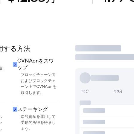
使用する方法
取引
却
CVNAonをスワ
ップ
交
ブロックチェーン間
およびブロックチェ
ーン上でCVNAonを
15分
30分
取引します。
ステーキング
ッ
暗号資産を運用して
ン
受動的所得を得まし
し
ょう。