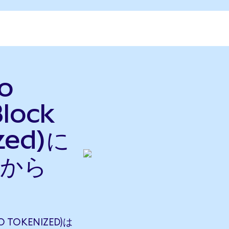
o
lock
zed)に
nから
 TOKENIZED)は