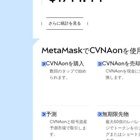
さらに統計を見る
さらに統計を見る
MetaMaskでCVNAonを
CVNAonを購入
CVNAonを売
数回のタップで始め
CVNAonを現金に
られます。
換します。
予測
無期限先物
CVNAonと暗号資産
最大50倍のレバレ
予測市場で取引しま
ジでトークンをロ
す。
グまたはショート