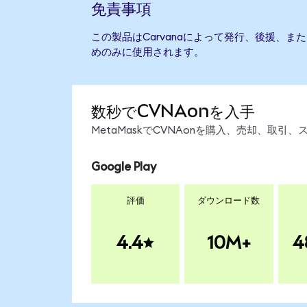
免責事項
この製品はCarvanaによって発行、後援、
めのみに使用されます。
数秒でCVNAonを入手
MetaMaskでCVNAonを購入、売却、取
Google Play
評価
ダウンロード数
4.4
10M+
4