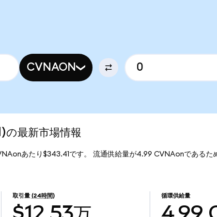
CVNAON
zed)の最新市場情報
1CVNAonあたり$343.41です。 流通供給量が4.99 CVNAonであるため、
。
取引量
(24時間)
循環供給量
$12.53万
4.99