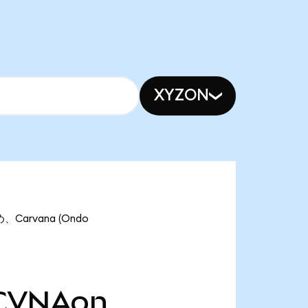
XYZON
Carvana (Ondo
CVNAon