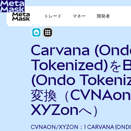
トレード
マネー
開発者
Carvana (Ond
Tokenized)をB
(Ondo Tokeni
変換（CVNAo
XYZonへ）
CVNAON/XYZON：1 CARVANA (ONDO