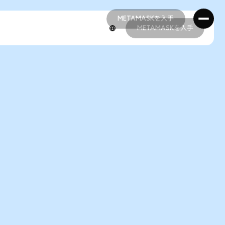
METAMASKを入手
METAMASKを入手
METAMASKを入手
METAMASKを入手