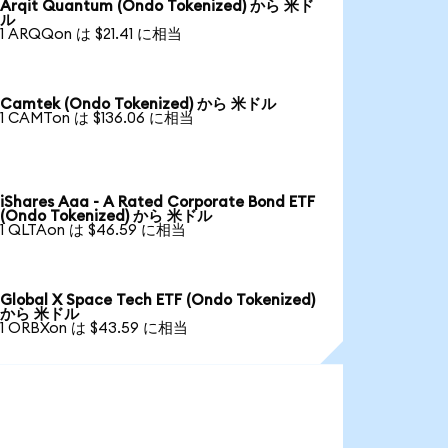
Arqit Quantum (Ondo Tokenized) から 米ド
ル
1 ARQQon は $21.41 に相当
Camtek (Ondo Tokenized) から 米ドル
1 CAMTon は $136.06 に相当
iShares Aaa - A Rated Corporate Bond ETF
(Ondo Tokenized) から 米ドル
1 QLTAon は $46.59 に相当
Global X Space Tech ETF (Ondo Tokenized)
から 米ドル
1 ORBXon は $43.59 に相当