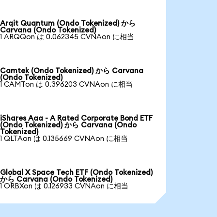
Arqit Quantum (Ondo Tokenized) から
Carvana (Ondo Tokenized)
1 ARQQon は 0.062345 CVNAon に相当
Camtek (Ondo Tokenized) から Carvana
(Ondo Tokenized)
1 CAMTon は 0.396203 CVNAon に相当
iShares Aaa - A Rated Corporate Bond ETF
(Ondo Tokenized) から Carvana (Ondo
Tokenized)
1 QLTAon は 0.135669 CVNAon に相当
Global X Space Tech ETF (Ondo Tokenized)
から Carvana (Ondo Tokenized)
1 ORBXon は 0.126933 CVNAon に相当