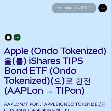
METAMASK 다운로드
METAMASK 다운로드
Apple (Ondo Tokenized)
을(를) iShares TIPS
Bond ETF (Ondo
Tokenized)(으)로 환전
(AAPLon → TIPon)
AAPLON/TIPON: 1 APPLE (ONDO TOKENIZED)은
(는) 2.8402 TIPON에 해당합니다