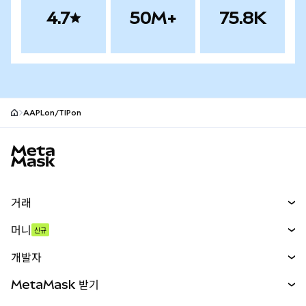
4.7
50M+
75.8K
AAPLon/TIPon
MetaMask 사이트 바닥글
거래
스왑
머니
신규
예측 시장
신규
매수
개발자
무기한 선물
신규
카드
문서 보기
MetaMask 받기
실물자산
mUSD
신규
대시보드
Transaction Shield