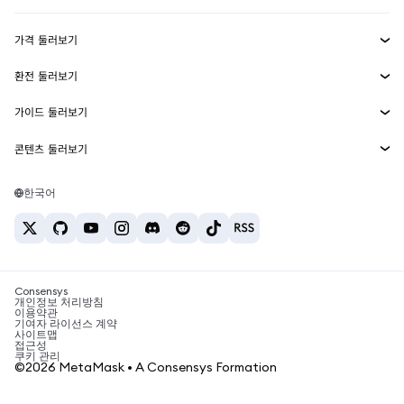
수익 창출
Smart Accounts Kit
에이전트 지갑
신규
가격 둘러보기
임베디드 지갑
Snaps
비트코인 가격
환전 둘러보기
MetaMask Connect
이더리움 가격
보상
신규
BTC를 USD로 환전
솔라나 가격
가이드 둘러보기
Snaps
보안
ETH를 USD로 환전
BTC 매수
시바이누 가격
USDT를 INR로 환전
콘텐츠 둘러보기
웹3 서비스
고객 지원
ETH 매수
페페 가격
비트코인 지갑
BTC를 USDT로 환전
SOL 매수
채용
테더 가격
솔라나 지갑
한국어
BTC를 INR로 환전
PEPE 매수
연락처
USDC 가격
최고의 암호화폐 카드
ETH를 USDT로 환전
USDT 매수
체인링크 가격
최고의 모바일 암호화폐 지갑
USDT를 PHP로 환전
USDC 매수
Polymarket이란?
BTC를 EUR로 환전
SHIB 매수
Consensys
암호화폐 세금 뉴스
개인정보 처리방침
이용약관
BNB 매수
기여자 라이선스 계약
암호화폐 매수 방법
사이트맵
접근성
비트코인 매도 방법
쿠키 관리
©2026 MetaMask • A Consensys Formation