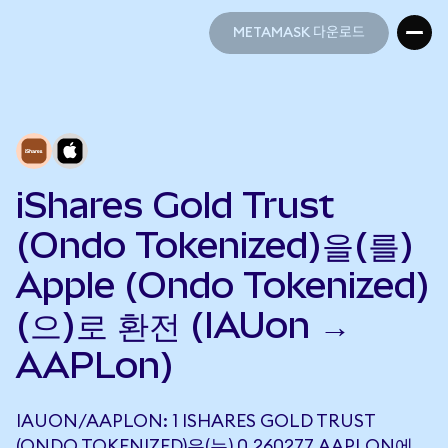
METAMASK 다운로드
METAMASK 다운로드
iShares Gold Trust
(Ondo Tokenized)을(를)
Apple (Ondo Tokenized)
(으)로 환전 (IAUon →
AAPLon)
IAUON/AAPLON: 1 ISHARES GOLD TRUST
(ONDO TOKENIZED)은(는) 0.260277 AAPLON에