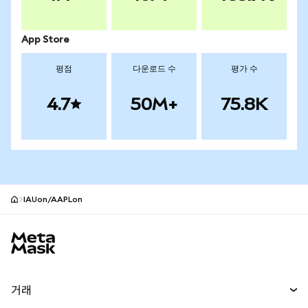
App Store
평점
다운로드 수
평가 수
4.7
50M+
75.8K
IAUon/AAPLon
MetaMask 사이트 바닥글
거래
스왑