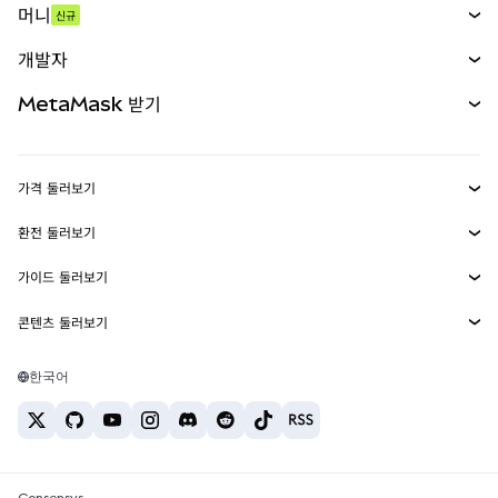
머니
신규
예측 시장
신규
매수
개발자
무기한 선물
신규
카드
문서 보기
MetaMask 받기
실물자산
mUSD
신규
대시보드
Transaction Shield
수익 창출
Smart Accounts Kit
에이전트 지갑
신규
가격 둘러보기
임베디드 지갑
Snaps
비트코인 가격
환전 둘러보기
MetaMask Connect
이더리움 가격
보상
신규
BTC를 USD로 환전
솔라나 가격
가이드 둘러보기
Snaps
보안
ETH를 USD로 환전
BTC 매수
시바이누 가격
USDT를 INR로 환전
콘텐츠 둘러보기
웹3 서비스
고객 지원
ETH 매수
페페 가격
비트코인 지갑
BTC를 USDT로 환전
SOL 매수
채용
테더 가격
솔라나 지갑
한국어
BTC를 INR로 환전
PEPE 매수
연락처
USDC 가격
최고의 암호화폐 카드
ETH를 USDT로 환전
USDT 매수
체인링크 가격
최고의 모바일 암호화폐 지갑
USDT를 PHP로 환전
USDC 매수
Polymarket이란?
BTC를 EUR로 환전
SHIB 매수
Consensys