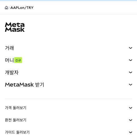
AAPLon/TRY
MetaMask 사이트 바닥글
거래
스왑
머니
신규
예측 시장
신규
매수
개발자
무기한 선물
신규
카드
문서 보기
MetaMask 받기
실물자산
mUSD
신규
대시보드
Transaction Shield
수익 창출
Smart Accounts Kit
에이전트 지갑
신규
가격 둘러보기
임베디드 지갑
Snaps
비트코인 가격
환전 둘러보기
MetaMask Connect
이더리움 가격
보상
신규
BTC를 USD로 환전
솔라나 가격
가이드 둘러보기
Snaps
보안
ETH를 USD로 환전