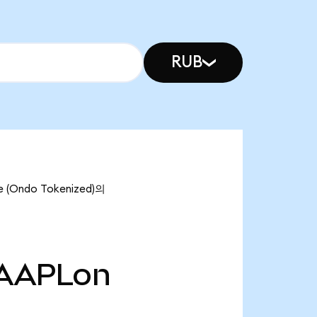
RUB
(Ondo Tokenized)의
AAPLon