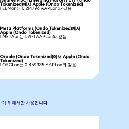
iShares MSCI Emerging Markets ETF (Ondo
Tokenized)에서 Apple (Ondo Tokenized)
1 EEMon는 0.214796 AAPLon와 같음
Meta Platforms (Ondo Tokenized)에서
Apple (Ondo Tokenized)
1 METAon는 1.9171 AAPLon와 같음
Oracle (Ondo Tokenized)에서 Apple (Ondo
Tokenized)
1 ORCLon는 0.469335 AAPLon와 같음
별하기 위해서만 사용됩니다.