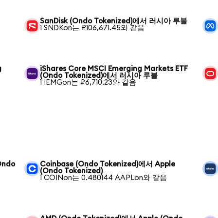
SanDisk (Ondo Tokenized)에서 러시아 루블
1 SNDKon는 ₽106,671.45와 같음
g
iShares Core MSCI Emerging Markets ETF
(Ondo Tokenized)에서 러시아 루블
1 IEMGon는 ₽6,710.23와 같음
Ondo
Coinbase (Ondo Tokenized)에서 Apple
(Ondo Tokenized)
1 COINon는 0.480144 AAPLon와 같음