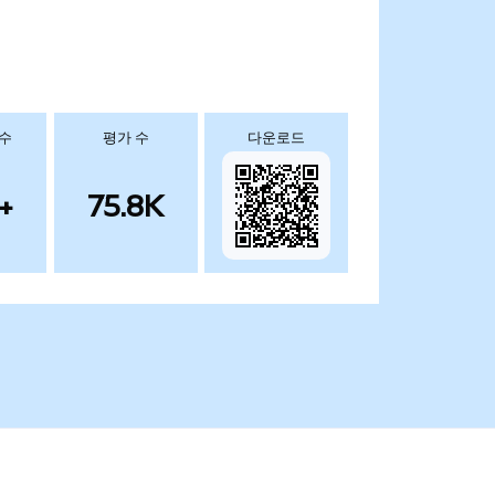
 수
평가 수
다운로드
+
75.8K