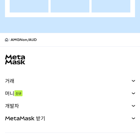
AMGNon/AUD
MetaMask 사이트 바닥글
거래
스왑
머니
신규
예측 시장
신규
매수
개발자
무기한 선물
신규
카드
문서 보기
MetaMask 받기
실물자산
mUSD
신규
대시보드
Transaction Shield
수익 창출
Smart Accounts Kit
에이전트 지갑
신규