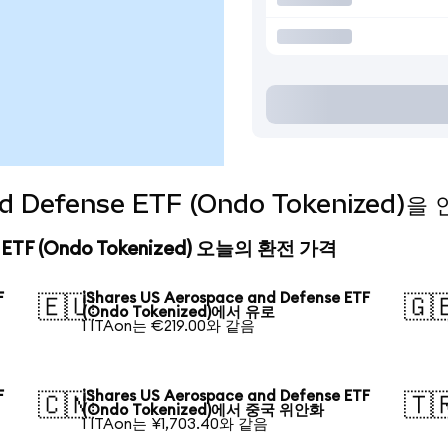
and Defense ETF (Ondo Tokenized
se ETF (Ondo Tokenized) 오늘의 환전 가격
F
iShares US Aerospace and Defense ETF
🇪🇺
🇬
(Ondo Tokenized)에서 유로
1 ITAon는 €219.00와 같음
F
iShares US Aerospace and Defense ETF
🇨🇳
🇹
(Ondo Tokenized)에서 중국 위안화
1 ITAon는 ¥1,703.40와 같음