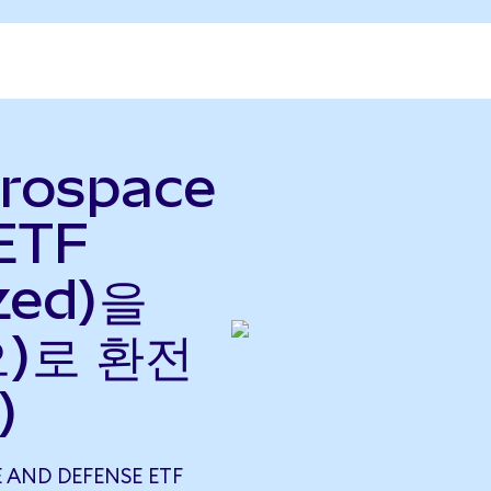
erospace
ETF
zed)을
으)로 환전
)
 AND DEFENSE ETF