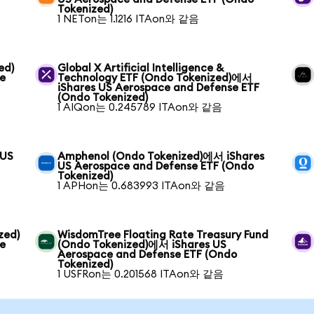
Tokenized)
1 NETon는 1.1216 ITAon와 같음
ed)
Global X Artificial Intelligence &
e
Technology ETF (Ondo Tokenized)에서
iShares US Aerospace and Defense ETF
(Ondo Tokenized)
1 AIQon는 0.245789 ITAon와 같음
 US
Amphenol (Ondo Tokenized)에서 iShares
US Aerospace and Defense ETF (Ondo
Tokenized)
1 APHon는 0.683993 ITAon와 같음
zed)
WisdomTree Floating Rate Treasury Fund
e
(Ondo Tokenized)에서 iShares US
Aerospace and Defense ETF (Ondo
Tokenized)
1 USFRon는 0.201568 ITAon와 같음