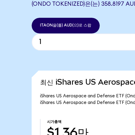
(ONDO TOKENIZED)은(는) 358.8197
ITAON을(를) AUD(으)로 스왑
최신 iShares US Aerospac
iShares US Aerospace and Defense ETF
iShares US Aerospace and Defense ETF 
시가총액
$1.36만