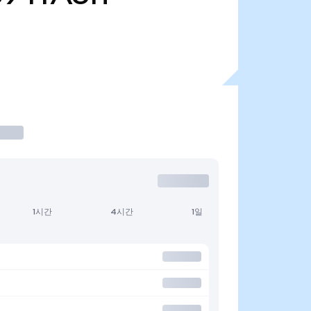
1시간
4시간
1일