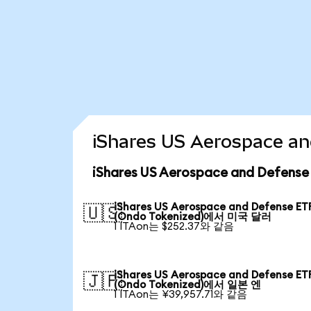
iShares US Aerospace 
iShares US Aerospace and Defen
iShares US Aerospace and Defense ET
🇺🇸
(Ondo Tokenized)에서 미국 달러
1 ITAon는 $252.37와 같음
iShares US Aerospace and Defense ET
🇯🇵
(Ondo Tokenized)에서 일본 엔
1 ITAon는 ¥39,957.71와 같음