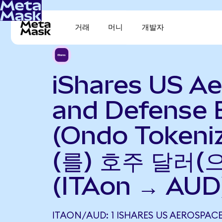
거래
머니
개발자
iShares US A
and Defense 
(Ondo Tokeni
(를) 호주 달러(
(ITAon → AUD
ITAON/AUD: 1 ISHARES US AEROSPACE