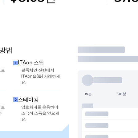
 방법
거래
ITAon 스왑
으로
블록체인 전반에서
ITAon을(를) 거래하세
요.
15분
30분
스테이킹
지로
암호화폐를 운용하여
하
소극적 소득을 얻으세
요.