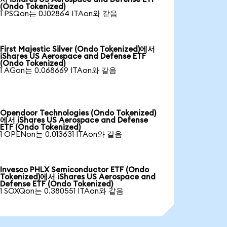
(Ondo Tokenized)
1 PSQon는 0.102864 ITAon와 같음
First Majestic Silver (Ondo Tokenized)에서
iShares US Aerospace and Defense ETF
(Ondo Tokenized)
1 AGon는 0.068669 ITAon와 같음
Opendoor Technologies (Ondo Tokenized)
에서 iShares US Aerospace and Defense
ETF (Ondo Tokenized)
1 OPENon는 0.013631 ITAon와 같음
Invesco PHLX Semiconductor ETF (Ondo
Tokenized)에서 iShares US Aerospace and
Defense ETF (Ondo Tokenized)
1 SOXQon는 0.380551 ITAon와 같음