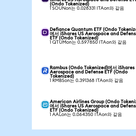
(Ondo Tokenized)
1 SOUNon는 0.028331 ITAon와 같음
Defiance Quantum ETF (Ondo Tokeniz
에서 iShares US Aerospace and Defens
ETF (Ondo Tokenized)
1 QTUMon는 0.597850 ITAon와 같음
Rambus (Ondo Tokenized)에서 iShares
Aerospace and Defense ETF (Ondo
Tokenized)
1 RMBSon는 0.391368 ITAon와 같음
American Airlines Group (Ondo Tokeni
에서 iShares US Aerospace and Defens
ETF (Ondo Tokenized)
1 AALon는 0.064350 ITAon와 같음