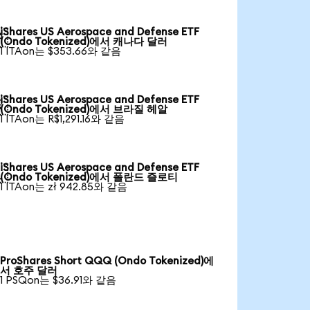
iShares US Aerospace and Defense ETF

(Ondo Tokenized)에서 캐나다 달러
1 ITAon는 $353.66와 같음
iShares US Aerospace and Defense ETF

(Ondo Tokenized)에서 브라질 헤알
1 ITAon는 R$1,291.16와 같음
iShares US Aerospace and Defense ETF

(Ondo Tokenized)에서 폴란드 즐로티
1 ITAon는 zł 942.85와 같음
ProShares Short QQQ (Ondo Tokenized)에
서 호주 달러
1 PSQon는 $36.91와 같음