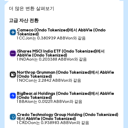
더 많은 변환 살펴보기
고급 자산 전환
Cameco (Ondo Tokenized)에서 AbbVie (Ondo
Tokenized)
1 CCJon는 0.380939 ABBVon와 같음
iShares MSCI India ETF (Ondo Tokenized)에서
AbbVie (Ondo Tokenized)
1 INDAon는 0.203388 ABBVon와 같음
Northrop Grumman (Ondo Tokenized)에서 AbbVie
(Ondo Tokenized)
1 NOCon는 2.2842 ABBVon와 같음
BigBear.ai Holdings (Ondo Tokenized)에서 AbbVie
(Ondo Tokenized)
1 BBAIon는 0.012211 ABBVon와 같음
Credo Technology Group Holding (Ondo Tokenized)
에서 AbbVie (Ondo Tokenized)
1 CRDOon는 0.938983 ABBVon와 같음