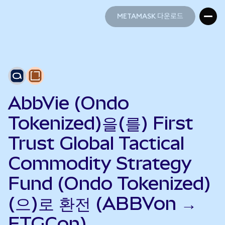
METAMASK 다운로드
METAMASK 다운로드
AbbVie (Ondo
Tokenized)을(를) First
Trust Global Tactical
Commodity Strategy
Fund (Ondo Tokenized)
(으)로 환전 (ABBVon →
FTGCon)