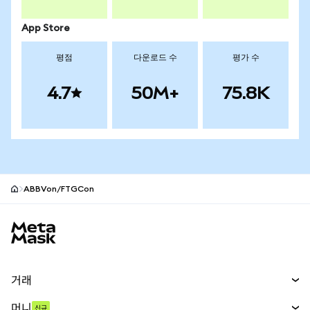
App Store
평점
다운로드 수
평가 수
4.7
50M+
75.8K
ABBVon/FTGCon
MetaMask 사이트 바닥글
거래
스왑
머니
신규