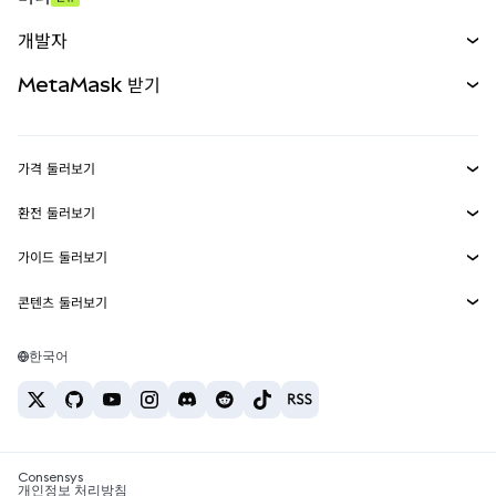
예측 시장
신규
매수
개발자
무기한 선물
신규
카드
문서 보기
MetaMask 받기
실물자산
mUSD
신규
대시보드
Transaction Shield
수익 창출
Smart Accounts Kit
에이전트 지갑
신규
가격 둘러보기
임베디드 지갑
Snaps
비트코인 가격
환전 둘러보기
MetaMask Connect
이더리움 가격
보상
신규
BTC를 USD로 환전
솔라나 가격
가이드 둘러보기
Snaps
보안
ETH를 USD로 환전
BTC 매수
시바이누 가격
USDT를 INR로 환전
콘텐츠 둘러보기
웹3 서비스
고객 지원
ETH 매수
페페 가격
비트코인 지갑
BTC를 USDT로 환전
SOL 매수
채용
테더 가격
솔라나 지갑
한국어
BTC를 INR로 환전
PEPE 매수
연락처
USDC 가격
최고의 암호화폐 카드
ETH를 USDT로 환전
USDT 매수
체인링크 가격
최고의 모바일 암호화폐 지갑
USDT를 PHP로 환전
USDC 매수
Polymarket이란?
BTC를 EUR로 환전
SHIB 매수
Consensys
암호화폐 세금 뉴스
개인정보 처리방침