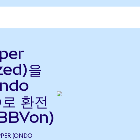
per
zed)을
Ondo
으)로 환전
BBVon)
PER (ONDO