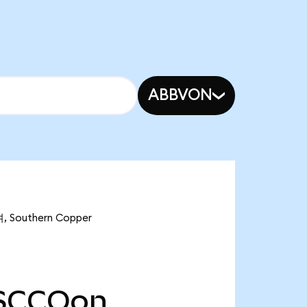
ABBVON
 Southern Copper
SCCOon