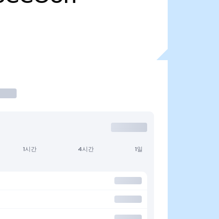
1시간
4시간
1일