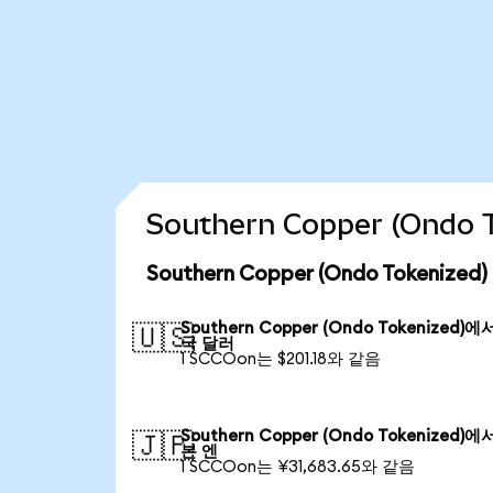
Southern Copper (Ond
Southern Copper (Ondo Tokeniz
Southern Copper (Ondo Tokenized)에
🇺🇸
국 달러
1 SCCOon는 $201.18와 같음
Southern Copper (Ondo Tokenized)에
🇯🇵
본 엔
1 SCCOon는 ¥31,683.65와 같음