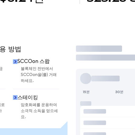
사용 방법
거래
SCCOon 스왑
금
블록체인 전반에서
SCCOon을(를) 거래
하세요.
15분
30분
스테이킹
지로
암호화폐를 운용하여
하
소극적 소득을 얻으세
요.