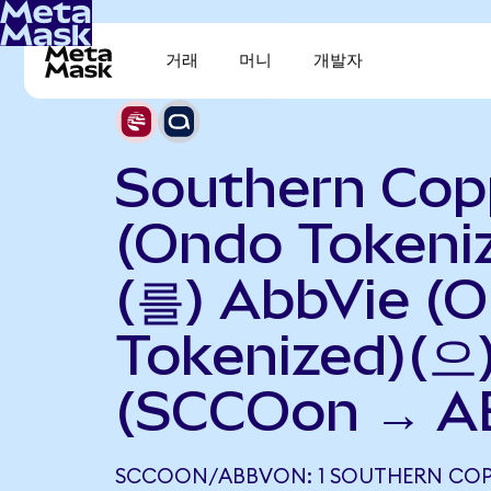
거래
머니
개발자
Southern Cop
(Ondo Tokeni
(를) AbbVie (
Tokenized)(
(SCCOon → A
SCCOON/ABBVON: 1 SOUTHERN COP