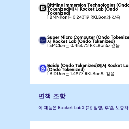
BitMine Immersion Technologies (Ond
Tokenized)에서 Rocket Lab (Ondo
Tokenized)
1 BMNRon는 0.243119 RKLBon와 같음
Super Micro Computer (Ondo Tokeniz
서 Rocket Lab (Ondo Tokenized)
1 SMCIon는 0.418073 RKLBon와 같음
Baidu (Ondo Tokenized)에서 Rocket La
(Ondo Tokenized)
1 BIDUon는 1.4977 RKLBon와 같음
면책 조항
이 제품은 Rocket Lab이(가) 발행, 후원,