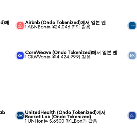
ed)에
Airbnb (Ondo Tokenized)에서 일본 엔
1 ABNBon는 ¥24,046.91와 같음
CoreWeave (Ondo Tokenized)에서 일본 엔
1 CRWVon는 ¥14,424.99와 같음
ab
UnitedHealth (Ondo Tokenized)에서
Rocket Lab (Ondo Tokenized)
1 UNHon는 5.6500 RKLBon와 같음