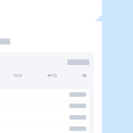
1시간
4시간
1일