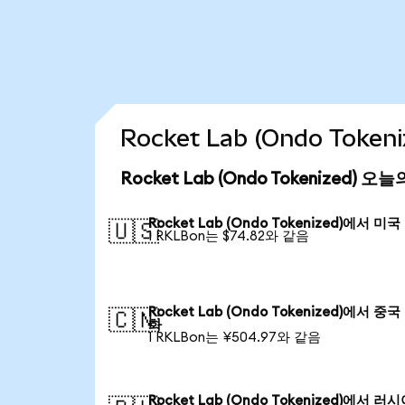
Rocket Lab (Ondo Tok
Rocket Lab (Ondo Tokenized) 
Rocket Lab (Ondo Tokenized)에서 미
🇺🇸
1 RKLBon는 $74.82와 같음
Rocket Lab (Ondo Tokenized)에서 중
🇨🇳
화
1 RKLBon는 ¥504.97와 같음
Rocket Lab (Ondo Tokenized)에서 러