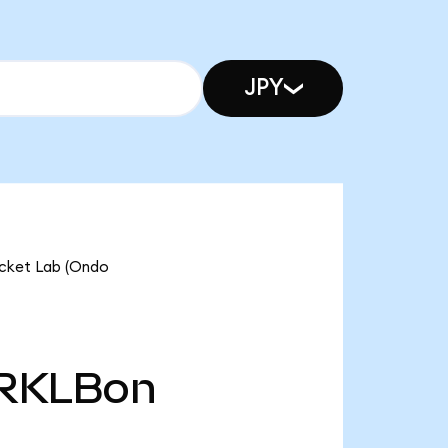
JPY
ket Lab (Ondo
RKLBon