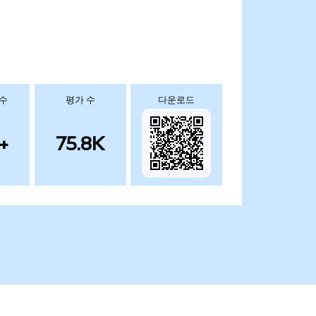
 수
평가 수
다운로드
+
75.8K