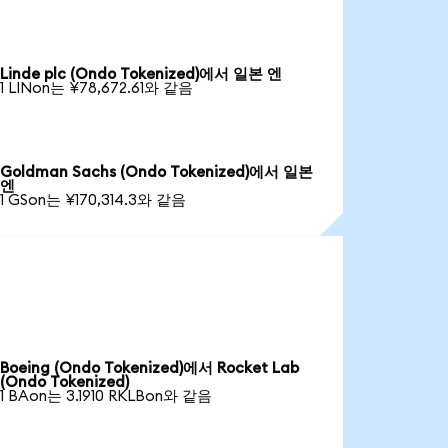
Linde plc (Ondo Tokenized)에서 일본 엔
1 LINon는 ¥78,672.61와 같음
Goldman Sachs (Ondo Tokenized)에서 일본
엔
1 GSon는 ¥170,314.3와 같음
Boeing (Ondo Tokenized)에서 Rocket Lab
(Ondo Tokenized)
1 BAon는 3.1910 RKLBon와 같음