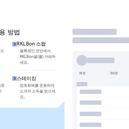
사용 방법
거래
RKLBon 스왑
금으
블록체인 전반에서
RKLBon을(를) 거래하
세요.
15분
30분
스테이킹
지로
암호화폐를 운용하여
하
소극적 소득을 얻으세
요.