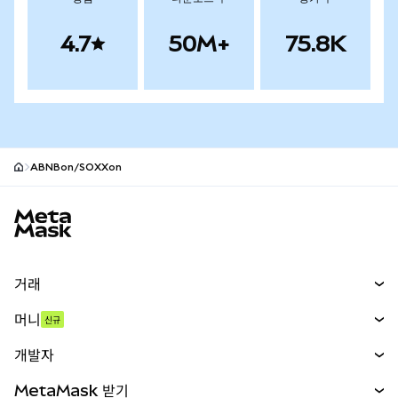
4.7
50M+
75.8K
ABNBon/SOXXon
MetaMask 사이트 바닥글
거래
스왑
머니
신규
예측 시장
신규
매수
개발자
무기한 선물
신규
카드
문서 보기
MetaMask 받기