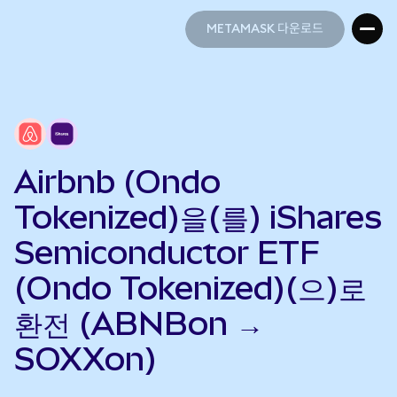
METAMASK 다운로드
METAMASK 다운로드
Airbnb (Ondo
Tokenized)을(를) iShares
Semiconductor ETF
(Ondo Tokenized)(으)로
환전 (ABNBon →
SOXXon)