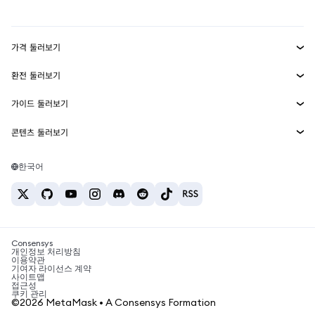
실물자산
mUSD
신규
대시보드
Transaction Shield
수익 창출
Smart Accounts Kit
에이전트 지갑
신규
가격 둘러보기
임베디드 지갑
Snaps
비트코인 가격
환전 둘러보기
MetaMask Connect
이더리움 가격
보상
신규
BTC를 USD로 환전
솔라나 가격
가이드 둘러보기
Snaps
보안
ETH를 USD로 환전
BTC 매수
시바이누 가격
USDT를 INR로 환전
콘텐츠 둘러보기
웹3 서비스
고객 지원
ETH 매수
페페 가격
비트코인 지갑
BTC를 USDT로 환전
SOL 매수
채용
테더 가격
솔라나 지갑
한국어
BTC를 INR로 환전
PEPE 매수
연락처
USDC 가격
최고의 암호화폐 카드
ETH를 USDT로 환전
USDT 매수
체인링크 가격
최고의 모바일 암호화폐 지갑
USDT를 PHP로 환전
USDC 매수
Polymarket이란?
BTC를 EUR로 환전
SHIB 매수
Consensys
암호화폐 세금 뉴스
개인정보 처리방침
이용약관
BNB 매수
기여자 라이선스 계약
암호화폐 매수 방법
사이트맵
접근성
비트코인 매도 방법
쿠키 관리
©2026 MetaMask • A Consensys Formation