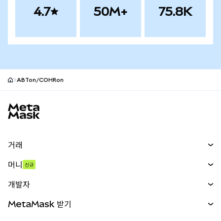
4.7
50M+
75.8K
ABTon/COHRon
MetaMask 사이트 바닥글
거래
스왑
머니
신규
예측 시장
신규
매수
개발자
무기한 선물
신규
카드
문서 보기
MetaMask 받기
실물자산
mUSD
신규
대시보드
Transaction Shield