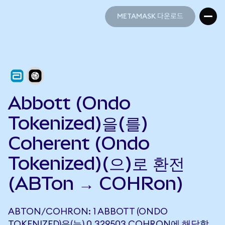
METAMASK 다운로드
METAMASK 다운로드
Abbott (Ondo
Tokenized)을(를)
Coherent (Ondo
Tokenized)(으)로 환전
(ABTon → COHRon)
ABTON/COHRON: 1 ABBOTT (ONDO
TOKENIZED)은(는) 0.329503 COHRON에 해당합