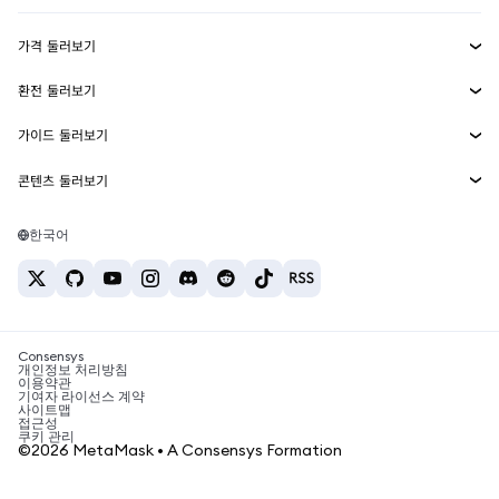
수익 창출
Smart Accounts Kit
에이전트 지갑
신규
가격 둘러보기
임베디드 지갑
Snaps
비트코인 가격
환전 둘러보기
MetaMask Connect
이더리움 가격
보상
신규
BTC를 USD로 환전
솔라나 가격
가이드 둘러보기
Snaps
보안
ETH를 USD로 환전
BTC 매수
시바이누 가격
USDT를 INR로 환전
콘텐츠 둘러보기
웹3 서비스
고객 지원
ETH 매수
페페 가격
비트코인 지갑
BTC를 USDT로 환전
SOL 매수
채용
테더 가격
솔라나 지갑
한국어
BTC를 INR로 환전
PEPE 매수
연락처
USDC 가격
최고의 암호화폐 카드
ETH를 USDT로 환전
USDT 매수
체인링크 가격
최고의 모바일 암호화폐 지갑
USDT를 PHP로 환전
USDC 매수
Polymarket이란?
BTC를 EUR로 환전
SHIB 매수
Consensys
암호화폐 세금 뉴스
개인정보 처리방침
이용약관
BNB 매수
기여자 라이선스 계약
암호화폐 매수 방법
사이트맵
접근성
비트코인 매도 방법
쿠키 관리
©2026 MetaMask • A Consensys Formation